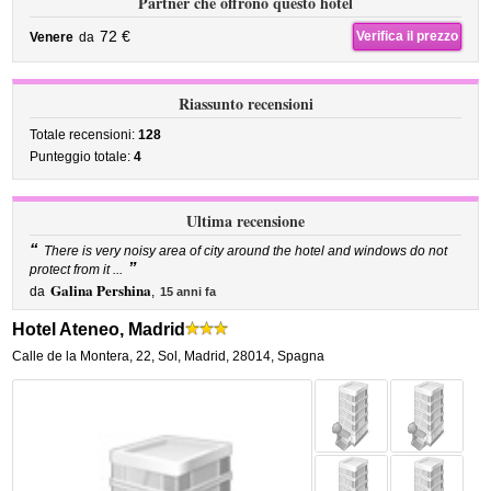
Partner che offrono questo hotel
72 €
Verifica il prezzo
Venere
da
Riassunto recensioni
Totale recensioni:
128
Punteggio totale:
4
Ultima recensione
“
There is very noisy area of city around the hotel and windows do not
”
protect from it ...
Galina Pershina
da
,
15 anni fa
Hotel Ateneo, Madrid
Calle de la Montera, 22
,
Sol,
Madrid
,
28014,
Spagna