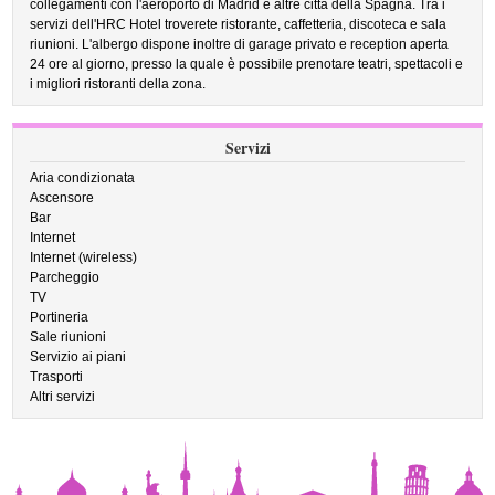
collegamenti con l'aeroporto di Madrid e altre città della Spagna. Tra i
servizi dell'HRC Hotel troverete ristorante, caffetteria, discoteca e sala
riunioni. L'albergo dispone inoltre di garage privato e reception aperta
24 ore al giorno, presso la quale è possibile prenotare teatri, spettacoli e
i migliori ristoranti della zona.
Servizi
Aria condizionata
Ascensore
Bar
Internet
Internet (wireless)
Parcheggio
TV
Portineria
Sale riunioni
Servizio ai piani
Trasporti
Altri servizi