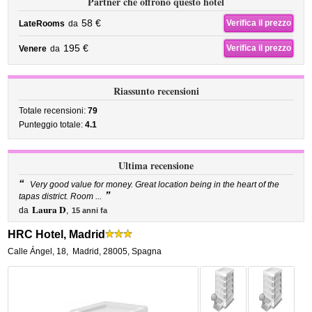
Partner che offrono questo hotel
58 €
Verifica il prezzo
LateRooms
da
195 €
Verifica il prezzo
Venere
da
Riassunto recensioni
Totale recensioni:
79
Punteggio totale:
4.1
Ultima recensione
“
Very good value for money. Great location being in the heart of the
”
tapas district. Room ...
Laura D
da
,
15 anni fa
HRC Hotel, Madrid
Calle Ángel, 18
,
Madrid
,
28005,
Spagna