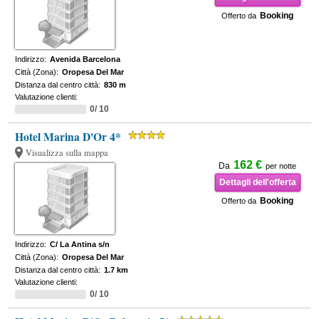
Booking
Offerto da
Indirizzo:
Avenida Barcelona
Città (Zona):
Oropesa Del Mar
Distanza dal centro città:
830 m
Valutazione clienti:
0/ 10
Hotel Marina D'Or 4*
Visualizza sulla mappa
162 €
Da
per notte
Dettagli dell'offerta
Booking
Offerto da
Indirizzo:
C/ La Antina s/n
Città (Zona):
Oropesa Del Mar
Distanza dal centro città:
1.7 km
Valutazione clienti:
0/ 10