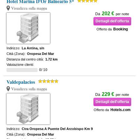
Hotel Marina D'Or Balneario 5*
Visualizza sulla mappa
202 €
Da
per notte
Dettagli dell'offerta
Booking
Offerto da
Indirizzo:
La Antina, s/n
Città (Zona):
Oropesa Del Mar
Distanza dal centro città:
1.72 km
Valutazione clienti:
0/ 10
Valdepalacios
Visualizza sulla mappa
229 €
Da
per notte
Dettagli dell'offerta
Hotels.com
Offerto da
Indirizzo:
Ctra Oropesa A Puente Del Arzobispo Km 9
Città (Zona):
Oropesa Del Mar