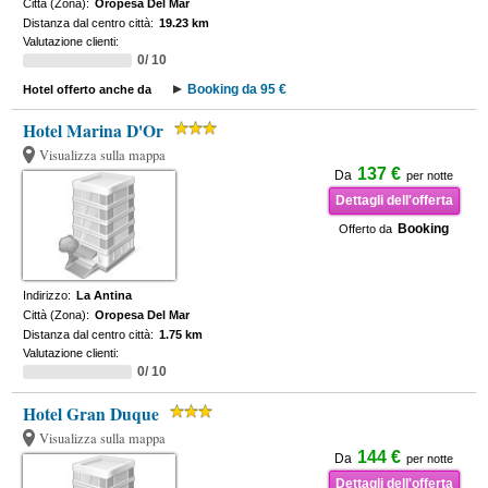
Città (Zona):
Oropesa Del Mar
Distanza dal centro città:
19.23 km
Valutazione clienti:
0/ 10
Booking da 95 €
Hotel offerto anche da
Hotel Marina D'Or
Visualizza sulla mappa
137 €
Da
per notte
Dettagli dell'offerta
Booking
Offerto da
Indirizzo:
La Antina
Città (Zona):
Oropesa Del Mar
Distanza dal centro città:
1.75 km
Valutazione clienti:
0/ 10
Hotel Gran Duque
Visualizza sulla mappa
144 €
Da
per notte
Dettagli dell'offerta