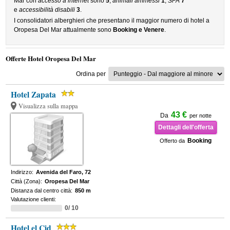
Mar con
accesso a internet
sono
5
,
animali ammessi
1
,
SPA
7
e
accessibilità disabili
3
.
I consolidatori alberghieri che presentano il maggior numero di hotel a
Oropesa Del Mar attualmente sono
Booking e Venere
.
Offerte Hotel Oropesa Del Mar
Ordina per
Hotel Zapata
Visualizza sulla mappa
43 €
Da
per notte
Dettagli dell'offerta
Booking
Offerto da
Indirizzo:
Avenida del Faro, 72
Città (Zona):
Oropesa Del Mar
Distanza dal centro città:
850 m
Valutazione clienti:
0/ 10
Hotel el Cid