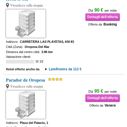
Visualizza sulla mappa
90 €
Da
per notte
Dettagli dell'offerta
Booking
Offerto da
Indirizzo:
CARRETERA LAS PLAYETAS, KM 83
Città (Zona):
Oropesa Del Mar
Distanza dal centro città:
3.96 km
Valutazione clienti:
0/ 10
LateRooms da 112 €
Hotel offerto anche da
Parador de Oropesa
Visualizza sulla mappa
95 €
Da
per notte
Dettagli dell'offerta
Venere
Offerto da
Indirizzo:
Plaza del Palacio, 1