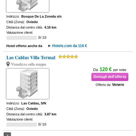
Indirizzo:
Bosque De La Zoreda s/n
Città (Zona):
Oviedo
Distanza dal centro città:
4.16 km
Valutazione clienti:
0/ 10
Hotels.com da 116 €
Hotel offerto anche da
Las Caldas Villa Termal
Visualizza sulla mappa
120 €
Da
per notte
Dettagli dell'offerta
Venere
Offerto da
Indirizzo:
Las Caldas, S/N
Città (Zona):
Oviedo
Distanza dal centro città:
3.87 km
Valutazione clienti:
0/ 10
1