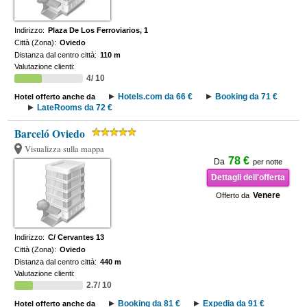
Indirizzo:
Plaza De Los Ferroviarios, 1
Città (Zona):
Oviedo
Distanza dal centro città:
110 m
Valutazione clienti:
4/ 10
Hotels.com da 66 €
Booking da 71 €
Hotel offerto anche da
LateRooms da 72 €
Barceló Oviedo
Visualizza sulla mappa
78 €
Da
per notte
Dettagli dell'offerta
Venere
Offerto da
Indirizzo:
C/ Cervantes 13
Città (Zona):
Oviedo
Distanza dal centro città:
440 m
Valutazione clienti:
2.7/ 10
Booking da 81 €
Expedia da 91 €
Hotel offerto anche da