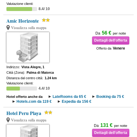
Valutazione clienti:
8.4/ 10
Amic Horizonte
Visualizza sulla mappa
56 €
Da
per notte
Dettagli dell'offerta
Venere
Offerto da
Indirizzo:
Vista Alegre, 1
Città (Zona):
Palma di Maiorca
Distanza dal centro città:
1.24 km
Valutazione clienti:
4.4/ 10
LateRooms da 65 €
Booking da 75 €
Hotel offerto anche da
Hotels.com da 119 €
Expedia da 156 €
Hotel Peru Playa
Visualizza sulla mappa
131 €
Da
per notte
Dettagli dell'offerta