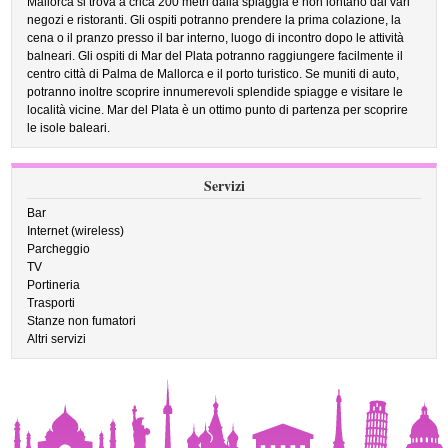
Mallorca si trova a crica 200 metri dalla spiaggia e non lontano dai vari
negozi e ristoranti. Gli ospiti potranno prendere la prima colazione, la
cena o il pranzo presso il bar interno, luogo di incontro dopo le attività
balneari. Gli ospiti di Mar del Plata potranno raggiungere facilmente il
centro città di Palma de Mallorca e il porto turistico. Se muniti di auto,
potranno inoltre scoprire innumerevoli splendide spiagge e visitare le
località vicine. Mar del Plata è un ottimo punto di partenza per scoprire
le isole baleari.
Servizi
Bar
Internet (wireless)
Parcheggio
TV
Portineria
Trasporti
Stanze non fumatori
Altri servizi