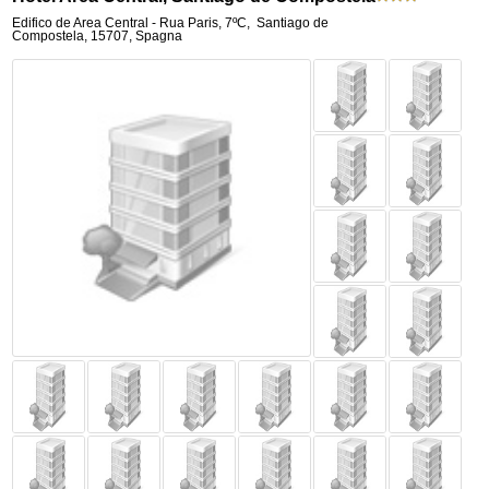
Edifico de Area Central - Rua Paris, 7ºC
,
Santiago de
Compostela
,
15707,
Spagna