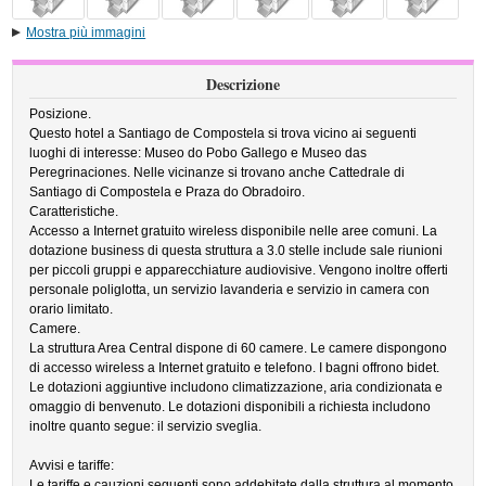
Mostra più immagini
Descrizione
Posizione.
Questo hotel a Santiago de Compostela si trova vicino ai seguenti
luoghi di interesse: Museo do Pobo Gallego e Museo das
Peregrinaciones. Nelle vicinanze si trovano anche Cattedrale di
Santiago di Compostela e Praza do Obradoiro.
Caratteristiche.
Accesso a Internet gratuito wireless disponibile nelle aree comuni. La
dotazione business di questa struttura a 3.0 stelle include sale riunioni
per piccoli gruppi e apparecchiature audiovisive. Vengono inoltre offerti
personale poliglotta, un servizio lavanderia e servizio in camera con
orario limitato.
Camere.
La struttura Area Central dispone di 60 camere. Le camere dispongono
di accesso wireless a Internet gratuito e telefono. I bagni offrono bidet.
Le dotazioni aggiuntive includono climatizzazione, aria condizionata e
omaggio di benvenuto. Le dotazioni disponibili a richiesta includono
inoltre quanto segue: il servizio sveglia.
Avvisi e tariffe:
Le tariffe e cauzioni seguenti sono addebitate dalla struttura al momento