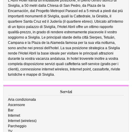
L'Abril Hotel vanta un'imbattibile posizione, in pieno centro storico di
Siviglia, a 50 metri dalla Chiesa di San Pedro, da Plaza de la
Encarnación, dal Progetto Metropol Parasol ed a 5 minuti a piedi dai più
importanti monumenti di Siviglia, quali la Cattedrale, la Giralda, il
quartiere Santa Cruz ed il Judería (il quartiere ebreo). Ubicato all'interno
di un tipico palazzo di Siviglia, l'Hotel Abril offre un ottimo rapporto
qualità-prezzo, in grado di rendere estremamente piacevole il vostro
soggiorno a Siviglia. Le principali starde della città Sierpes, Tetuán,
Campana e la Plaza de la Alameda famosa per la sua vita notturna,
sono anche nei pressi dell'hotel. La sua posizione strategica a Siviglia
rende l'Hotel Abril la base ideale per visitare le principali attrazioni
durante la vostra vacanza andalusa. In hotel troverete inoltre a vostra
completa disposizione servizi quali caffetteria self-service (gratis per i
clienti), connessione internet wireless, Internet point, cassaforte, riviste
turistiche e mappe di Siviglia.
Servizi
Aria condizionata
Ascensore
Bar
Internet
Internet (wireless)
Parcheggio
TV