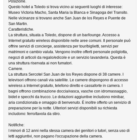
Posizione.
Questo hotel a Toledo si trova vicino ai seguenti luoghi di interesse:
Museo Victoria Macho, Santa Maria la Blanca e Sinagoga del Transito.
Nelle vicinanze si trovano anche San Juan de los Reyes e Puente de
San Martin.
Caratteristiche.
La struttura, situata a Toledo, dispone di un bar/lounge. Accesso a
Internet gratuito wireless disponibile nelle aree comuni. Il personale può
offrire servizi di concierge, assistenza per tour/biglietti, servizi per
matrimoni e cambio valuta. Vengono inoltre offerti personale poliglotta,
negozi di articoli da regalo/edicole e un servizio lavanderia. Questa è
una struttura riservata ai non fumatori.
Camere.
La struttura Sercotel San Juan de los Reyes dispone di 38 camere. I
televisori offrono canali via satellite. Le camere dispongono di accesso
wireless a Internet gratuito, telefono diretto e cassaforte in camera. I
bagni offrono combinazione doccia/vasca, vasche con idromassaggio,
bidet e specchi da trucco. Le dotazioni aggiuntive includono minibar,
aria condizionata e omaggio di benvenuto. È inoltre offerto un servizio di
preparazione per la notte. Ulteriori servizi disponibili su richiesta
includono: ferro/tavola da stiro.
Notifiche:
I minori di 12 anni nella stessa camera dei genitori o tutori, senza uso di
letti aggiuntivi, non pagano l'occupazione della camera.