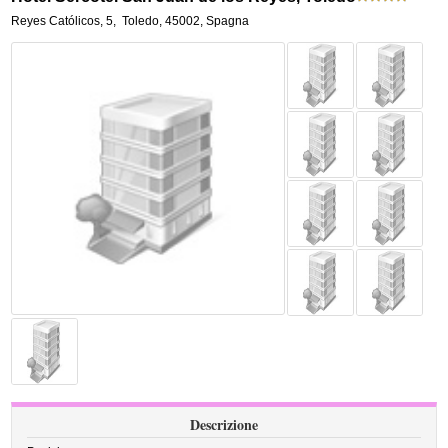
Reyes Católicos, 5
,
Toledo
,
45002,
Spagna
Descrizione