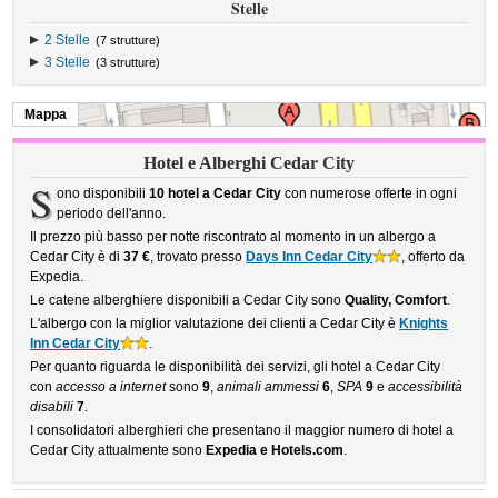
Stelle
2 Stelle
(7 strutture)
3 Stelle
(3 strutture)
Mappa
Hotel e Alberghi Cedar City
S
ono disponibili
10 hotel a Cedar City
con numerose offerte in ogni
periodo dell'anno.
Il prezzo più basso per notte riscontrato al momento in un albergo a
Cedar City è di
37 €
, trovato presso
Days Inn Cedar City
, offerto da
Expedia.
Le catene alberghiere disponibili a Cedar City sono
Quality, Comfort
.
L'albergo con la miglior valutazione dei clienti a Cedar City è
Knights
Inn Cedar City
.
Per quanto riguarda le disponibilità dei servizi, gli hotel a Cedar City
con
accesso a internet
sono
9
,
animali ammessi
6
,
SPA
9
e
accessibilità
disabili
7
.
I consolidatori alberghieri che presentano il maggior numero di hotel a
Cedar City attualmente sono
Expedia e Hotels.com
.