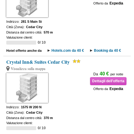
Expedia
Offerto da
Indirizzo:
281 S Main St
Città (Zona):
Cedar City
Distanza dal centro città:
570 m
Valutazione clienti:
0/ 10
Hotels.com da 40 €
Booking da 40 €
Hotel offerto anche da
Crystal Inn& Suites Cedar City
Visualizza sulla mappa
40 €
Da
per notte
Dettagli dell'offerta
Expedia
Offerto da
Indirizzo:
1575 W 200 N
Città (Zona):
Cedar City
Distanza dal centro città:
370 m
Valutazione clienti:
0/ 10