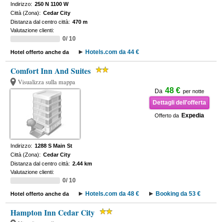
Indirizzo:
250 N 1100 W
Città (Zona):
Cedar City
Distanza dal centro città:
470 m
Valutazione clienti:
0/ 10
Hotels.com da 44 €
Hotel offerto anche da
Comfort Inn And Suites
Visualizza sulla mappa
48 €
Da
per notte
Dettagli dell'offerta
Expedia
Offerto da
Indirizzo:
1288 S Main St
Città (Zona):
Cedar City
Distanza dal centro città:
2.44 km
Valutazione clienti:
0/ 10
Hotels.com da 48 €
Booking da 53 €
Hotel offerto anche da
Hampton Inn Cedar City