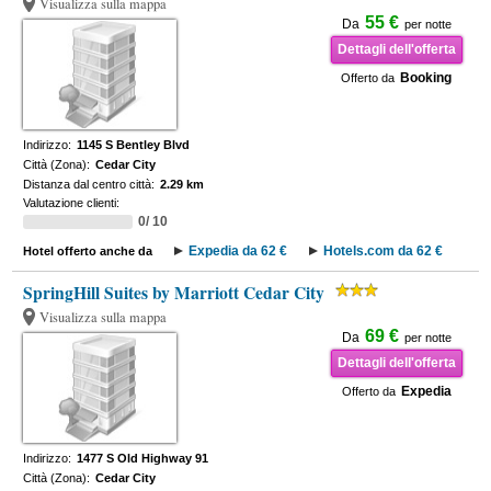
Visualizza sulla mappa
55 €
Da
per notte
Dettagli dell'offerta
Booking
Offerto da
Indirizzo:
1145 S Bentley Blvd
Città (Zona):
Cedar City
Distanza dal centro città:
2.29 km
Valutazione clienti:
0/ 10
Expedia da 62 €
Hotels.com da 62 €
Hotel offerto anche da
SpringHill Suites by Marriott Cedar City
Visualizza sulla mappa
69 €
Da
per notte
Dettagli dell'offerta
Expedia
Offerto da
Indirizzo:
1477 S Old Highway 91
Città (Zona):
Cedar City