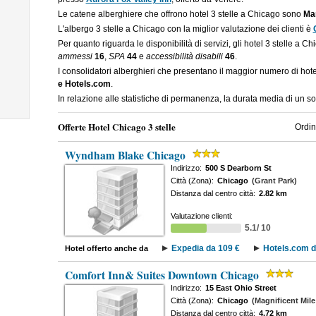
Le catene alberghiere che offrono hotel 3 stelle a Chicago sono
Mar
L'albergo 3 stelle a Chicago con la miglior valutazione dei clienti è
Per quanto riguarda le disponibilità di servizi, gli hotel 3 stelle a C
ammessi
16
,
SPA
44
e
accessibilità disabili
46
.
I consolidatori alberghieri che presentano il maggior numero di hot
e Hotels.com
.
In relazione alle statistiche di permanenza, la durata media di un so
Offerte Hotel Chicago 3 stelle
Ordin
Wyndham Blake Chicago
Indirizzo:
500 S Dearborn St
Città (Zona):
Chicago
(Grant Park)
Distanza dal centro città:
2.82 km
Valutazione clienti:
5.1/ 10
Expedia da 109 €
Hotels.com d
Hotel offerto anche da
Comfort Inn& Suites Downtown Chicago
Indirizzo:
15 East Ohio Street
Città (Zona):
Chicago
(Magnificent Mile
Distanza dal centro città:
4.72 km