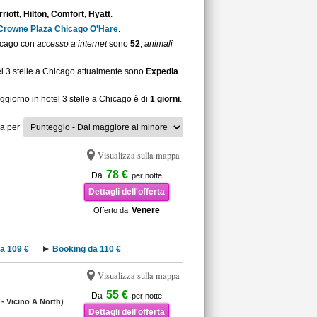
riott, Hilton, Comfort, Hyatt
.
Crowne Plaza Chicago O'Hare
.
hicago con
accesso a internet
sono
52
,
animali
el 3 stelle a Chicago attualmente sono
Expedia
ggiorno in hotel 3 stelle a Chicago è di
1 giorni
.
a per
Visualizza sulla mappa
78 €
Da
per notte
Dettagli dell'offerta
Venere
Offerto da
a 109 €
Booking da 110 €
Visualizza sulla mappa
55 €
Da
per notte
 - Vicino A North)
Dettagli dell'offerta