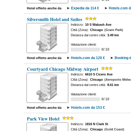
Expedia da 114 €
Hotels.com d
Hotel offerto anche da
Silversmith Hotel and Suites
Indirizzo:
10 S Wabash Ave
Città (Zona):
Chicago
(Grant Park)
Distanza dal centro città:
3.49 km
Valutazione clienti:
0/ 10
Hotels.com da 120 €
Booking d
Hotel offerto anche da
Courtyard Chicago Midway Airport
Indirizzo:
6610 S Cicero Ave
Città (Zona):
Chicago
(Aeroporto Midwa
Distanza dal centro città:
8.61 km
Valutazione clienti:
0/ 10
Hotels.com da 153 €
Hotel offerto anche da
Park View Hotel
Indirizzo:
1816 N Clark St
Città (Zona):
Chicago
(Gold Coast)