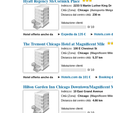
Hyatt Regency McCormick Place
Indirizzo:
2233 S Martin Luther King Dr
Città (Zona):
Chicago
(Aeroporto Meigs
Distanza dal centro città:
230 m
Valutazione clienti:
0/ 10
Expedia da 135 €
Hotels.com d
Hotel offerto anche da
The Tremont Chicago Hotel at Magnificent Mile
Indirizzo:
100 E Chestnut St
Città (Zona):
Chicago
(Magnificent Mile
Distanza dal centro città:
5.37 km
Valutazione clienti:
0/ 10
Hotels.com da 101 €
Booking d
Hotel offerto anche da
Hilton Garden Inn Chicago Downtown/Magnificent M
Indirizzo:
10 East Grand Avenue
Città (Zona):
Chicago
(Magnificent Mile
Distanza dal centro città:
4.66 km
Valutazione clienti:
0/ 10