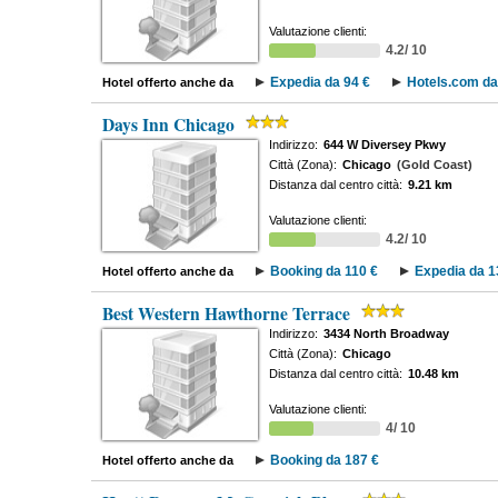
Valutazione clienti:
4.2/ 10
Expedia da 94 €
Hotels.com da
Hotel offerto anche da
Days Inn Chicago
Indirizzo:
644 W Diversey Pkwy
Città (Zona):
Chicago
(Gold Coast)
Distanza dal centro città:
9.21 km
Valutazione clienti:
4.2/ 10
Booking da 110 €
Expedia da 1
Hotel offerto anche da
Best Western Hawthorne Terrace
Indirizzo:
3434 North Broadway
Città (Zona):
Chicago
Distanza dal centro città:
10.48 km
Valutazione clienti:
4/ 10
Booking da 187 €
Hotel offerto anche da