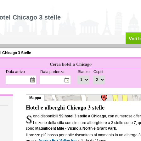
otel Chicago 3 stelle
Voli 
l Chicago 3 Stelle
Cerca hotel a Chicago
Data arrivo
Data partenza
Stanze
Ospiti
Mappa
Hotel e alberghi Chicago 3 stelle
S
ono disponibili
59 hotel 3 stelle a Chicago
, con numerose offer
Le zone della città con strutture alberghiere a 3 stelle sono
7
, 
sono
Magnificent Mile - Vicino a North e Grant Park
.
Il prezzo più basso per notte riscontrato al momento in un albergo 3
presso
Aurora Fox Valley Inn
, offerto da Venere.