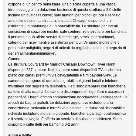
dispone di un centro benessere, una piscina coperta e una vasca
idromassaggio. La dotazione business di questa struttura a 3.0 stelle
include un business center, sale riunioni per piccoli gruppi e servizio
auto o limousine. La struttura, situata a Chicago, dispone di un
ristorante, un bar/lounge e un bar/caffetteria. Le strutture per eventi
consistono di spazi per mostre, sale conferenze e strutture per banchetti.
Il personale può offrire servizi di concierge, servizi per matrimoni,
catering per ricevimenti e assistenza per tour. Vengono inoltre offerti
personale poliglotta, negozi di articoli da regalo/edicole e un negozio di
generi alimentari/minimarket.
Camere.
La struttura Courtyard by Marriott Chicago Downtown River North
dispone di 337 camere. Nelle camere sono disponibili TV a schermo
piatto con canali premium via cavo/satellite e film pay-per-view. Le
camere dispongono di quotidiani gratuiti nei giorni feriali e telefono
multilinea con segreteria telefonica. I letti sono preparati con biancheria
da letto di alta qualità. Le camere dispongono di frigorifero e accessori
per caffè/tè. I bagni offrono combinazione doccia/vasca, asciugacapelli e
articoli da bagno gratuiti. Le dotazioni aggiuntive includono aria
condizionata, scrivania e ferro/tavola da stiro. Le dotazioni disponibili a
richiesta includono inoltre microonde, biancheria da letto ipoallergenica
e il servizio sveglia. È offerto un servizio di pulizia e assistenza. Sono
disponibili culle (letti per bambino 0-2 anni).
Avvisi e tariffe: