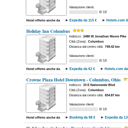
Valutazione clienti:
0/ 10
Expedia da 115 €
Hotels.com d
Hotel offerto anche da
Holiday Inn Columbus
Indirizzo:
2480 W Jonathan Moore Pike
Città (Zona):
Columbus
Distanza dal centro città:
749.42 km
Valutazione clienti:
0/ 10
Expedia da 62 €
Hotels.com da
Hotel offerto anche da
Crowne Plaza Hotel Downtown - Columbus, Ohio
Indirizzo:
33 E Nationwide Blvd
Città (Zona):
Columbus
Distanza dal centro città:
834.87 km
Valutazione clienti:
0/ 10
Booking da 98 €
Expedia da 13
Hotel offerto anche da