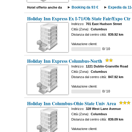
Booking da 93 €
Expedia da 11
Hotel offerto anche da
Holiday Inn Express Ex I-71/Oh State Fair/Expo Ctr
Indirizzo:
701 East Hudson Street
Città (Zona):
Columbus
Distanza dal centro città:
839.92 km
Valutazione clienti:
0/ 10
Holiday Inn Express Columbus-North
Indirizzo:
1221 Dublin-Granville Road
Città (Zona):
Columbus
Distanza dal centro città:
847.92 km
Valutazione clienti:
0/ 10
Holiday Inn Columbus-Ohio State Univ Area
Indirizzo:
328 West Lane Avenue
Città (Zona):
Columbus
Distanza dal centro città:
839.09 km
Valutazione clienti: