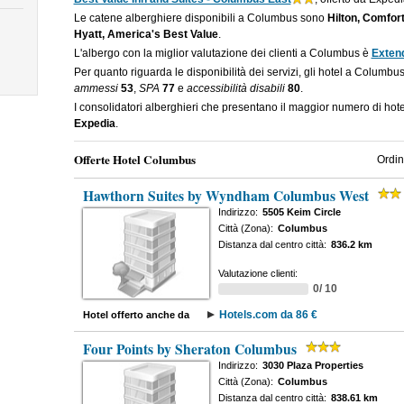
Le catene alberghiere disponibili a Columbus sono
Hilton, Comfort
Hyatt, America's Best Value
.
L'albergo con la miglior valutazione dei clienti a Columbus è
Exten
Per quanto riguarda le disponibilità dei servizi, gli hotel a Columbu
ammessi
53
,
SPA
77
e
accessibilità disabili
80
.
I consolidatori alberghieri che presentano il maggior numero di h
Expedia
.
Offerte Hotel Columbus
Ordin
Hawthorn Suites by Wyndham Columbus West
Indirizzo:
5505 Keim Circle
Città (Zona):
Columbus
Distanza dal centro città:
836.2 km
Valutazione clienti:
0/ 10
Hotels.com da 86 €
Hotel offerto anche da
Four Points by Sheraton Columbus
Indirizzo:
3030 Plaza Properties
Città (Zona):
Columbus
Distanza dal centro città:
838.61 km