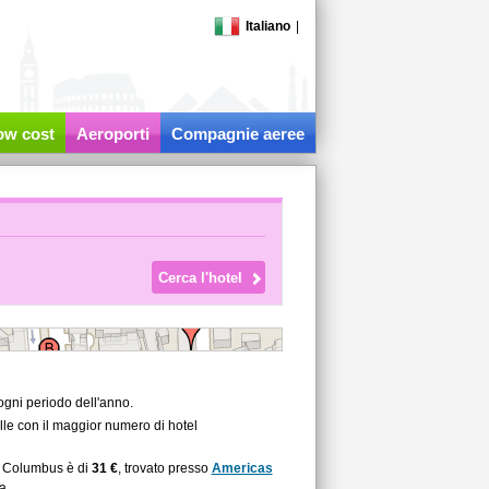
Italiano
|
low cost
Aeroporti
Compagnie aeree
ogni periodo dell'anno.
lle con il maggior numero di hotel
 a Columbus è di
31 €
, trovato presso
Americas
a.