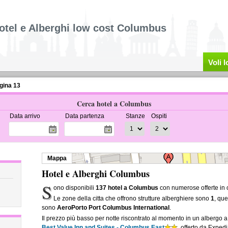
otel e Alberghi low cost Columbus
Voli 
gina 13
Cerca hotel a Columbus
Data arrivo
Data partenza
Stanze
Ospiti
Mappa
Hotel e Alberghi Columbus
S
ono disponibili
137 hotel a Columbus
con numerose offerte in 
Le zone della citta che offrono strutture alberghiere sono
1
, que
sono
AeroPorto Port Columbus International
.
Il prezzo più basso per notte riscontrato al momento in un albergo
Best Value Inn and Suites - Columbus East
, offerto da Expedi