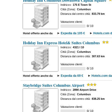
Holiday Inn Columbus Downtown Capital Square
Indirizzo:
175 E Town St
Città (Zona):
Columbus
Distanza dal centro città:
833.79 km
Valutazione clienti:
0/ 10
Expedia da 105 €
Hotels.com d
Hotel offerto anche da
Holiday Inn Express Hotel& Suites Columbus
Indirizzo:
4321 I 10
Città (Zona):
Columbus
Distanza dal centro città:
307.63 km
Valutazione clienti:
0/ 10
Expedia da 69 €
Hotels.com da
Hotel offerto anche da
Staybridge Suites Columbus Airport
Indirizzo:
2890 Airport Drive
Città (Zona):
Columbus
Distanza dal centro città:
838.25 km
Valutazione clienti:
0/ 10