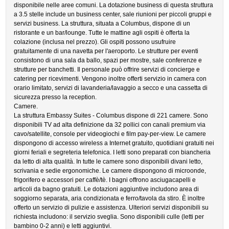
disponibile nelle aree comuni. La dotazione business di questa struttura
a 3.5 stelle include un business center, sale riunioni per piccoli gruppi e
servizi business. La struttura, situata a Columbus, dispone di un
ristorante e un bar/lounge. Tutte le mattine agli ospiti è offerta la
colazione (inclusa nel prezzo). Gli ospiti possono usufruire
gratuitamente di una navetta per l'aeroporto. Le strutture per eventi
consistono di una sala da ballo, spazi per mostre, sale conferenze e
strutture per banchetti. Il personale può offrire servizi di concierge e
catering per ricevimenti. Vengono inoltre offerti servizio in camera con
orario limitato, servizi di lavanderia/lavaggio a secco e una cassetta di
sicurezza presso la reception.
Camere.
La struttura Embassy Suites - Columbus dispone di 221 camere. Sono
disponibili TV ad alta definizione da 32 pollici con canali premium via
cavo/satellite, console per videogiochi e film pay-per-view. Le camere
dispongono di accesso wireless a Internet gratuito, quotidiani gratuiti nei
giorni feriali e segreteria telefonica. I letti sono preparati con biancheria
da letto di alta qualità. In tutte le camere sono disponibili divani letto,
scrivania e sedie ergonomiche. Le camere dispongono di microonde,
frigorifero e accessori per caffè/tè. I bagni offrono asciugacapelli e
articoli da bagno gratuiti. Le dotazioni aggiuntive includono area di
soggiorno separata, aria condizionata e ferro/tavola da stiro. È inoltre
offerto un servizio di pulizie e assistenza. Ulteriori servizi disponibili su
richiesta includono: il servizio sveglia. Sono disponibili culle (letti per
bambino 0-2 anni) e letti aggiuntivi.