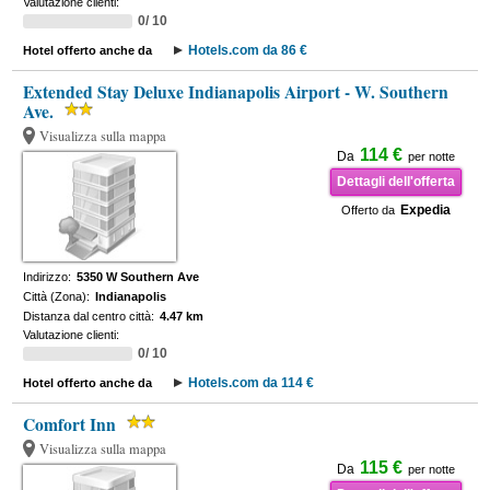
Valutazione clienti:
0/ 10
Hotels.com da 86 €
Hotel offerto anche da
Extended Stay Deluxe Indianapolis Airport - W. Southern
Ave.
Visualizza sulla mappa
114 €
Da
per notte
Dettagli dell'offerta
Expedia
Offerto da
Indirizzo:
5350 W Southern Ave
Città (Zona):
Indianapolis
Distanza dal centro città:
4.47 km
Valutazione clienti:
0/ 10
Hotels.com da 114 €
Hotel offerto anche da
Comfort Inn
Visualizza sulla mappa
115 €
Da
per notte