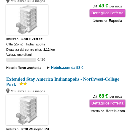
Visualizza sulla mappa
49 €
Da
per notte
Dettagli dell'offerta
Expedia
Offerto da
Indirizzo:
6990 E 21st St
Città (Zona):
Indianapolis
Distanza dal centro città:
3.12 km
Valutazione clienti:
0/ 10
Hotels.com da 53 €
Hotel offerto anche da
Extended Stay America Indianapolis - Northwest-College
Park
Visualizza sulla mappa
68 €
Da
per notte
Dettagli dell'offerta
Hotels.com
Offerto da
Indirizzo:
9030 Wesleyan Rd