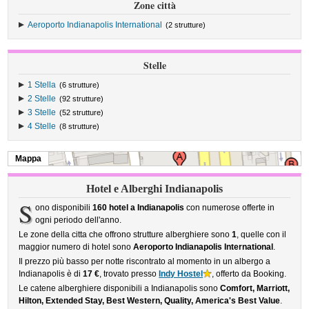
Zone città
Aeroporto Indianapolis International
(2 strutture)
Stelle
1 Stella
(6 strutture)
2 Stelle
(92 strutture)
3 Stelle
(52 strutture)
4 Stelle
(8 strutture)
Mappa
Hotel e Alberghi Indianapolis
S
ono disponibili
160 hotel a Indianapolis
con numerose offerte in
ogni periodo dell'anno.
Le zone della citta che offrono strutture alberghiere sono
1
, quelle con il
maggior numero di hotel sono
Aeroporto Indianapolis International
.
Il prezzo più basso per notte riscontrato al momento in un albergo a
Indianapolis è di
17 €
, trovato presso
Indy Hostel
, offerto da Booking.
Le catene alberghiere disponibili a Indianapolis sono
Comfort, Marriott,
Hilton, Extended Stay, Best Western, Quality, America's Best Value
.