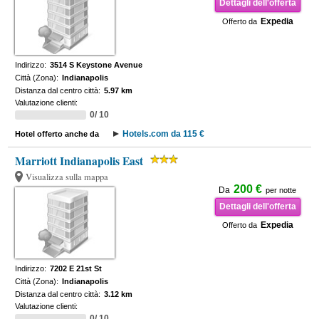
Dettagli dell'offerta
Expedia
Offerto da
Indirizzo:
3514 S Keystone Avenue
Città (Zona):
Indianapolis
Distanza dal centro città:
5.97 km
Valutazione clienti:
0/ 10
Hotels.com da 115 €
Hotel offerto anche da
Marriott Indianapolis East
Visualizza sulla mappa
200 €
Da
per notte
Dettagli dell'offerta
Expedia
Offerto da
Indirizzo:
7202 E 21st St
Città (Zona):
Indianapolis
Distanza dal centro città:
3.12 km
Valutazione clienti:
0/ 10