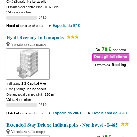
Città (Zona):
Indianapolis
Distanza dal centro città:
16.61 km
Valutazione clienti:
0/ 10
Expedia da 97 €
Hotel offerto anche da
Hyatt Regency Indianapolis
Visualizza sulla mappa
70 €
Da
per notte
Dettagli dell'offerta
Booking
Offerto da
Indirizzo:
1 S Capitol Ave
Città (Zona):
Indianapolis
Distanza dal centro città:
130 m
Valutazione clienti:
0/ 10
Expedia da 286 €
Hotels.com da 286 €
Hotel offerto anche da
Extended Stay Deluxe Indianapolis - Northwest - I-465
Visualizza sulla mappa
76 €