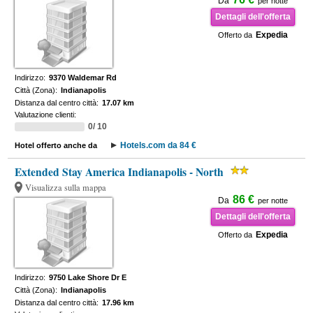
Da
per notte
Dettagli dell'offerta
Expedia
Offerto da
Indirizzo:
9370 Waldemar Rd
Città (Zona):
Indianapolis
Distanza dal centro città:
17.07 km
Valutazione clienti:
0/ 10
Hotels.com da 84 €
Hotel offerto anche da
Extended Stay America Indianapolis - North
Visualizza sulla mappa
86 €
Da
per notte
Dettagli dell'offerta
Expedia
Offerto da
Indirizzo:
9750 Lake Shore Dr E
Città (Zona):
Indianapolis
Distanza dal centro città:
17.96 km