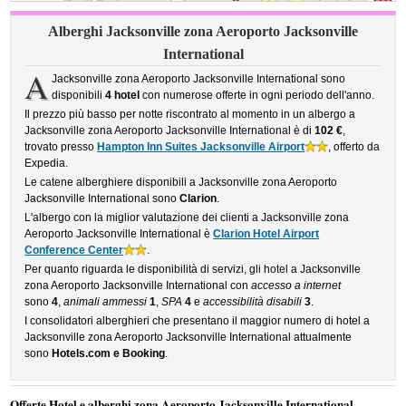
Alberghi Jacksonville zona Aeroporto Jacksonville
International
A
Jacksonville zona Aeroporto Jacksonville International sono
disponibili
4 hotel
con numerose offerte in ogni periodo dell'anno.
Il prezzo più basso per notte riscontrato al momento in un albergo a
Jacksonville zona Aeroporto Jacksonville International è di
102 €
,
trovato presso
Hampton Inn Suites Jacksonville Airport
, offerto da
Expedia.
Le catene alberghiere disponibili a Jacksonville zona Aeroporto
Jacksonville International sono
Clarion
.
L'albergo con la miglior valutazione dei clienti a Jacksonville zona
Aeroporto Jacksonville International è
Clarion Hotel Airport
Conference Center
.
Per quanto riguarda le disponibilità di servizi, gli hotel a Jacksonville
zona Aeroporto Jacksonville International con
accesso a internet
sono
4
,
animali ammessi
1
,
SPA
4
e
accessibilità disabili
3
.
I consolidatori alberghieri che presentano il maggior numero di hotel a
Jacksonville zona Aeroporto Jacksonville International attualmente
sono
Hotels.com e Booking
.
Offerte Hotel e alberghi zona Aeroporto Jacksonville International,