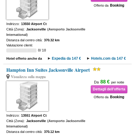
Booking
Offerto da
Indirizzo:
13550 Airport Ct
Città (Zona):
Jacksonville
(Aeroporto Jacksonville
International)
Distanza dal centro città:
370.32 km
Valutazione clienti:
0/ 10
Expedia da 147 €
Hotels.com da 147 €
Hotel offerto anche da
Hampton Inn Suites Jacksonville Airport
Visualizza sulla mappa
88 €
Da
per notte
Dettagli dell'offerta
Booking
Offerto da
Indirizzo:
13551 Airport Ct
Città (Zona):
Jacksonville
(Aeroporto Jacksonville
International)
Distanza dal centro città:
370.12 km