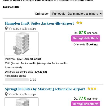
Jacksonville
Ordina per
Hampton Inn& Suites Jacksonville-Airport
Visualizza sulla mappa
67 €
Da
per notte
Dettagli dell'offerta
Booking
Offerto da
Indirizzo:
13551 Airport Court
Città (Zona):
Jacksonville
(Aeroporto Jacksonville
International)
Distanza dal centro città:
370.29 km
Valutazione clienti:
0/ 10
SpringHill Suites by Marriott Jacksonville Airport
Visualizza sulla mappa
77 €
Da
per notte
Dettagli dell'offerta