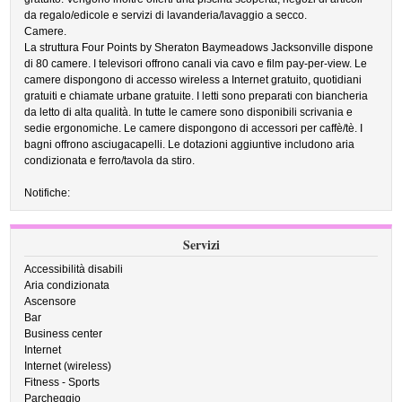
da regalo/edicole e servizi di lavanderia/lavaggio a secco.
Camere.
La struttura Four Points by Sheraton Baymeadows Jacksonville dispone
di 80 camere. I televisori offrono canali via cavo e film pay-per-view. Le
camere dispongono di accesso wireless a Internet gratuito, quotidiani
gratuiti e chiamate urbane gratuite. I letti sono preparati con biancheria
da letto di alta qualità. In tutte le camere sono disponibili scrivania e
sedie ergonomiche. Le camere dispongono di accessori per caffè/tè. I
bagni offrono asciugacapelli. Le dotazioni aggiuntive includono aria
condizionata e ferro/tavola da stiro.
Notifiche:
Servizi
Accessibilità disabili
Aria condizionata
Ascensore
Bar
Business center
Internet
Internet (wireless)
Fitness - Sports
Parcheggio