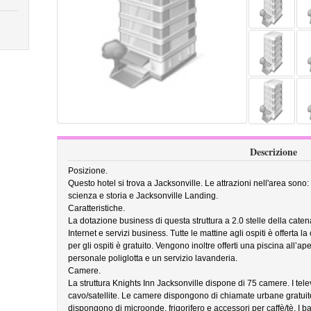
Descrizione
Posizione.
Questo hotel si trova a Jacksonville. Le attrazioni nell'area son
scienza e storia e Jacksonville Landing.
Caratteristiche.
La dotazione business di questa struttura a 2.0 stelle della cate
Internet e servizi business. Tutte le mattine agli ospiti è offerta l
per gli ospiti è gratuito. Vengono inoltre offerti una piscina all’ap
personale poliglotta e un servizio lavanderia.
Camere.
La struttura Knights Inn Jacksonville dispone di 75 camere. I tele
cavo/satellite. Le camere dispongono di chiamate urbane gratuit
dispongono di microonde, frigorifero e accessori per caffè/tè. I b