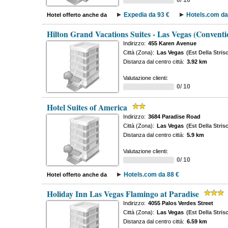
0/ 10
Expedia da 93 €
Hotels.com da
Hotel offerto anche da
Hilton Grand Vacations Suites - Las Vegas (Conventi
Indirizzo:
455 Karen Avenue
Città (Zona):
Las Vegas
(Est Della Stris
Distanza dal centro città:
3.92 km
Valutazione clienti:
0/ 10
Hotel Suites of America
Indirizzo:
3684 Paradise Road
Città (Zona):
Las Vegas
(Est Della Stris
Distanza dal centro città:
5.9 km
Valutazione clienti:
0/ 10
Hotels.com da 88 €
Hotel offerto anche da
Holiday Inn Las Vegas Flamingo at Paradise
Indirizzo:
4055 Palos Verdes Street
Città (Zona):
Las Vegas
(Est Della Stris
Distanza dal centro città:
6.59 km