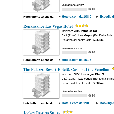
Valutazione clienti:
0/ 10
Hotels.com da 108 €
Expedia d
Hotel offerto anche da
Renaissance Las Vegas Hotel
Indirizzo:
3400 Paradise Rd
Città (Zona):
Las Vegas
(Est Della Stris
Distanza dal centro città:
5.26 km
Valutazione clienti:
0/ 10
Hotels.com da 101 €
Hotel offerto anche da
The Palazzo Resort Hotel& Casino at the Venetian
Indirizzo:
3255 Las Vegas Blvd S
Città (Zona):
Las Vegas
(Est Della Stris
Distanza dal centro città:
5.58 km
Valutazione clienti:
0/ 10
Hotels.com da 190 €
Booking d
Hotel offerto anche da
Jockey Resorts Suites