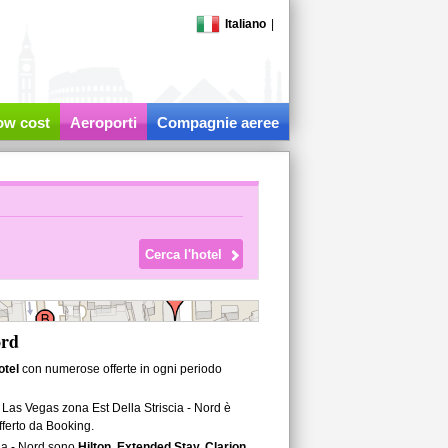
Italiano
|
low cost
Aeroporti
Compagnie aeree
ord
otel
con numerose offerte in ogni periodo
 Las Vegas zona Est Della Striscia - Nord è
offerto da Booking.
cia - Nord sono
Hilton, Extended Stay, Clarion,