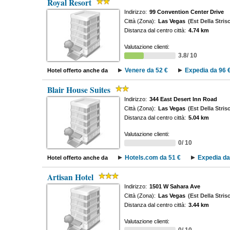
Royal Resort
Indirizzo:
99 Convention Center Drive
Città (Zona):
Las Vegas
(Est Della Stris
Distanza dal centro città:
4.74 km
Valutazione clienti:
3.8/ 10
Venere da 52 €
Expedia da 96 
Hotel offerto anche da
Blair House Suites
Indirizzo:
344 East Desert Inn Road
Città (Zona):
Las Vegas
(Est Della Stris
Distanza dal centro città:
5.04 km
Valutazione clienti:
0/ 10
Hotels.com da 51 €
Expedia da
Hotel offerto anche da
Artisan Hotel
Indirizzo:
1501 W Sahara Ave
Città (Zona):
Las Vegas
(Est Della Stris
Distanza dal centro città:
3.44 km
Valutazione clienti: