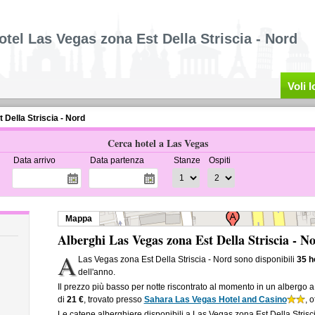
otel Las Vegas zona Est Della Striscia - Nord
Voli 
t Della Striscia - Nord
Cerca hotel a Las Vegas
Data arrivo
Data partenza
Stanze
Ospiti
Mappa
Alberghi Las Vegas zona Est Della Striscia - N
A
Las Vegas zona Est Della Striscia - Nord sono disponibili
35 h
dell'anno.
Il prezzo più basso per notte riscontrato al momento in un albergo a
di
21 €
, trovato presso
Sahara Las Vegas Hotel and Casino
, 
Le catene alberghiere disponibili a Las Vegas zona Est Della Stris