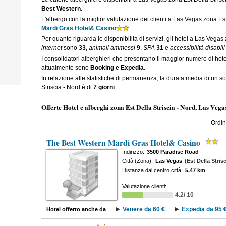
Best Western
.
L'albergo con la miglior valutazione dei clienti a Las Vegas zona Est
Mardi Gras Hotel& Casino
.
Per quanto riguarda le disponibilità di servizi, gli hotel a Las Vegas
internet
sono
33
,
animali ammessi
9
,
SPA
31
e
accessibilità disabili
I consolidatori alberghieri che presentano il maggior numero di hote
attualmente sono
Booking e Expedia
.
In relazione alle statistiche di permanenza, la durata media di un s
Striscia - Nord è di
7 giorni
.
Offerte Hotel e alberghi zona Est Della Striscia - Nord, Las Vega
Ordin
The Best Western Mardi Gras Hotel& Casino
Indirizzo:
3500 Paradise Road
Città (Zona):
Las Vegas
(Est Della Stris
Distanza dal centro città:
5.47 km
Valutazione clienti:
4.2/ 10
Venere da 60 €
Expedia da 95 
Hotel offerto anche da