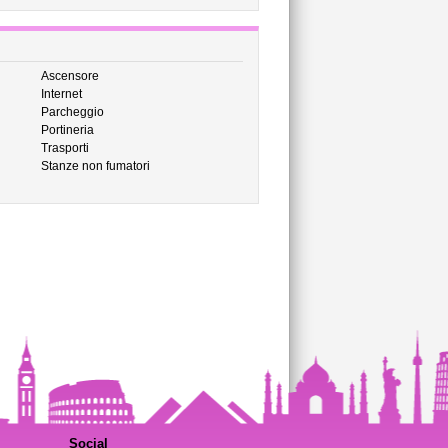
Ascensore
Internet
Parcheggio
Portineria
Trasporti
Stanze non fumatori
Social