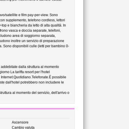
o/satellite e film pay-per-view. Sono
 con supplemento, telefono cordless, lettori
-top e biancheria da letto di alta qualità. In
ffrono vasca e doccia separate, telefoni,
ncludono area di soggiorno separata,
cludono inoltre un servizio di preparazione
ia. Sono disponibili culle (letti per bambino 0-
no addebitate dalla struttura al momento
iorno La tariffa resort per l'hotel
Internet.Quotidiano.Telefonate.È possibile
ste dall'hotel potrebbero non includere le
struttura al momento del servizio, dell'arrivo o
Ascensore
Cambio valuta