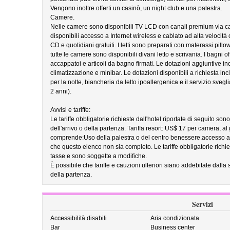
Vengono inoltre offerti un casinò, un night club e una palestra.
Camere.
Nelle camere sono disponibili TV LCD con canali premium via cav
disponibili accesso a Internet wireless e cablato ad alta velocità
CD e quotidiani gratuiti. I letti sono preparati con materassi pillow
tutte le camere sono disponibili divani letto e scrivania. I bagni o
accappatoi e articoli da bagno firmati. Le dotazioni aggiuntive i
climatizzazione e minibar. Le dotazioni disponibili a richiesta in
per la notte, biancheria da letto ipoallergenica e il servizio svegl
2 anni).
Avvisi e tariffe:
Le tariffe obbligatorie richieste dall'hotel riportate di seguito so
dell'arrivo o della partenza. Tariffa resort: US$ 17 per camera, al g
comprende:Uso della palestra o del centro benessere.accesso a 
che questo elenco non sia completo. Le tariffe obbligatorie richie
tasse e sono soggette a modifiche.
È possibile che tariffe e cauzioni ulteriori siano addebitate dalla 
della partenza.
Servizi
Accessibilità disabili
Aria condizionata
Bar
Business center