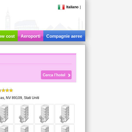
Italiano
|
low cost
Aeroporti
Compagnie aeree
gas
,
NV 89109,
Stati Uniti