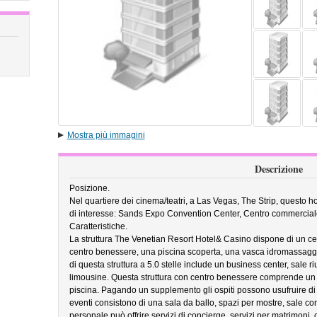
Mostra più immagini
Descrizione
Posizione.
Nel quartiere dei cinema/teatri, a Las Vegas, The Strip, questo hot
di interesse: Sands Expo Convention Center, Centro commerci
Caratteristiche.
La struttura The Venetian Resort Hotel& Casino dispone di un ce
centro benessere, una piscina scoperta, una vasca idromassagg
di questa struttura a 5.0 stelle include un business center, sale ri
limousine. Questa struttura con centro benessere comprende un r
piscina. Pagando un supplemento gli ospiti possono usufruire di u
eventi consistono di una sala da ballo, spazi per mostre, sale conf
personale può offrire servizi di concierge, servizi per matrimoni,