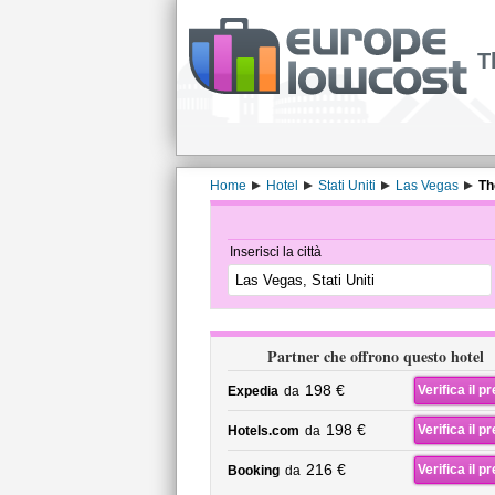
T
Home
Hotel
Stati Uniti
Las Vegas
Th
Inserisci la città
Partner che offrono questo hotel
198 €
Verifica il p
Expedia
da
198 €
Verifica il p
Hotels.com
da
216 €
Verifica il p
Booking
da