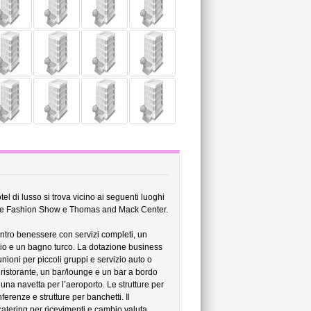
el di lusso si trova vicino ai seguenti luoghi
ale Fashion Show e Thomas and Mack Center.
ntro benessere con servizi completi, un
io e un bagno turco. La dotazione business
unioni per piccoli gruppi e servizio auto o
istorante, un bar/lounge e un bar a bordo
na navetta per l’aeroporto. Le strutture per
erenze e strutture per banchetti. Il
 catering per ricevimenti e cambio valuta.