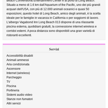
Beach Convention& Entertainment Center e al porto di Long Beach.
Situato a meno di 1.6 km dall'Aquarium of the Pacific, uno dei più grandi
acquari dell'USA, con più di 12.000 animali oceanici e quasi 50
esposizioni, questo hotel di Long Beach, amico degli animali, è la scelta
ideale per le famiglie in vacanza in California o per soggiorni di lavoro.
L'albergo Vagabond Inn Long Beach 013 dispone di una rilassante
piscina esterna, quotidiani gratuiti, la connessione internet wireless e
corridoi esterni. A poca distanza sono disponibili una gran varietà di
ristoranti eccellenti.
Servizi
Accessibilità disabili
Animali ammessi
Aria condizionata
Ascensore
Internet (wireless)
Parcheggio
TV
Piscina
Portineria
Sistemi audio video
Stanze non fumatori
Altri servizi