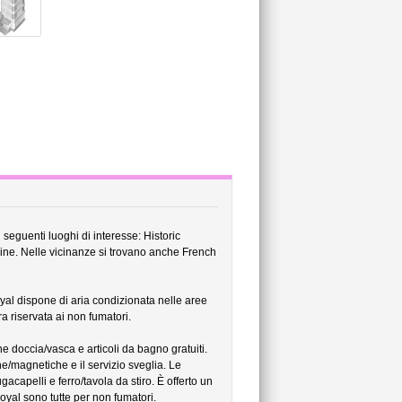
 seguenti luoghi di interesse: Historic
ne. Nelle vicinanze si trovano anche French
Royal dispone di aria condizionata nelle aree
a riservata ai non fumatori.
one doccia/vasca e articoli da bagno gratuiti.
e/magnetiche e il servizio sveglia. Le
ugacapelli e ferro/tavola da stiro. È offerto un
Royal sono tutte per non fumatori.