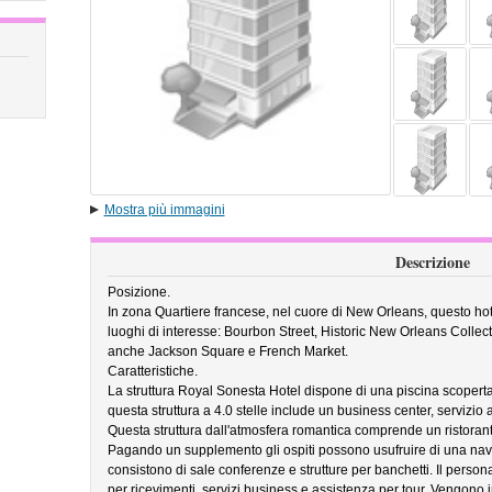
Mostra più immagini
Descrizione
Posizione.
In zona Quartiere francese, nel cuore di New Orleans, questo hotel
luoghi di interesse: Bourbon Street, Historic New Orleans Collect
anche Jackson Square e French Market.
Caratteristiche.
La struttura Royal Sonesta Hotel dispone di una piscina scoperta
questa struttura a 4.0 stelle include un business center, servizio 
Questa struttura dall'atmosfera romantica comprende un ristorant
Pagando un supplemento gli ospiti possono usufruire di una navet
consistono di sale conferenze e strutture per banchetti. Il persona
per ricevimenti, servizi business e assistenza per tour. Vengono ino