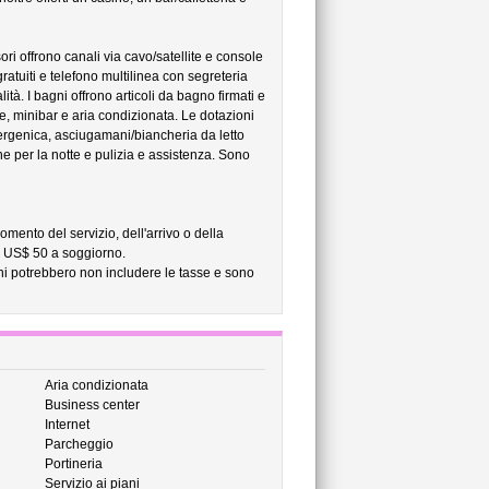
ri offrono canali via cavo/satellite e console
atuiti e telefono multilinea con segreteria
lità. I bagni offrono articoli da bagno firmati e
e, minibar e aria condizionata. Le dotazioni
llergenica, asciugamani/biancheria da letto
one per la notte e pulizia e assistenza. Sono
omento del servizio, dell'arrivo o della
: US$ 50 a soggiorno.
ni potrebbero non includere le tasse e sono
Aria condizionata
Business center
Internet
Parcheggio
Portineria
Servizio ai piani