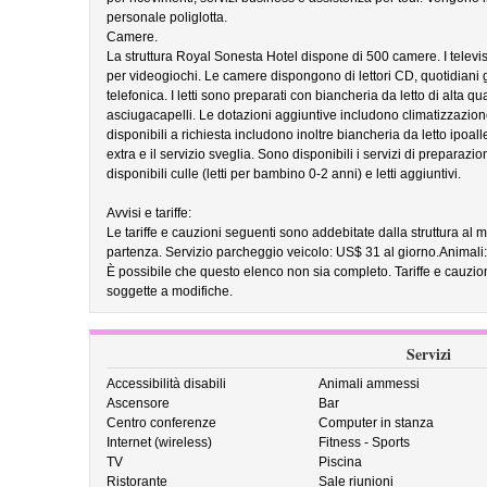
personale poliglotta.
Camere.
La struttura Royal Sonesta Hotel dispone di 500 camere. I televiso
per videogiochi. Le camere dispongono di lettori CD, quotidiani gr
telefonica. I letti sono preparati con biancheria da letto di alta qua
asciugacapelli. Le dotazioni aggiuntive includono climatizzazion
disponibili a richiesta includono inoltre biancheria da letto ipoa
extra e il servizio sveglia. Sono disponibili i servizi di preparazi
disponibili culle (letti per bambino 0-2 anni) e letti aggiuntivi.
Avvisi e tariffe:
Le tariffe e cauzioni seguenti sono addebitate dalla struttura al m
partenza. Servizio parcheggio veicolo: US$ 31 al giorno.Animali
È possibile che questo elenco non sia completo. Tariffe e cauzio
soggette a modifiche.
Servizi
Accessibilità disabili
Animali ammessi
Ascensore
Bar
Centro conferenze
Computer in stanza
Internet (wireless)
Fitness - Sports
TV
Piscina
Ristorante
Sale riunioni