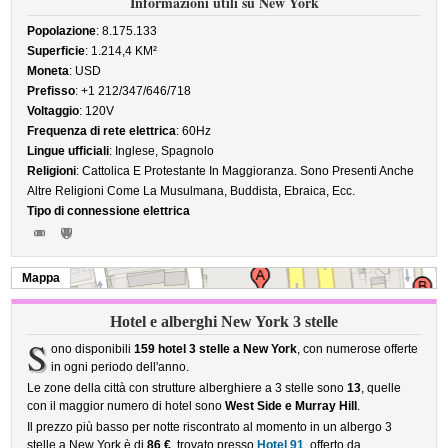
Informazioni utili su New York
Popolazione
: 8.175.133
Superficie
: 1.214,4 KM²
Moneta
: USD
Prefisso
: +1 212/347/646/718
Voltaggio
: 120V
Frequenza di rete elettrica
: 60Hz
Lingue ufficiali
: Inglese, Spagnolo
Religioni
: Cattolica E Protestante In Maggioranza. Sono Presenti Anche
Altre Religioni Come La Musulmana, Buddista, Ebraica, Ecc.
Tipo di connessione elettrica
Mappa
Hotel e alberghi New York 3 stelle
S
ono disponibili
159 hotel 3 stelle a New York
, con numerose offerte
in ogni periodo dell'anno.
Le zone della città con strutture alberghiere a 3 stelle sono
13
, quelle
con il maggior numero di hotel sono
West Side e Murray Hill
.
Il prezzo più basso per notte riscontrato al momento in un albergo 3
stelle a New York è di
86 €
, trovato presso
Hotel 91
, offerto da