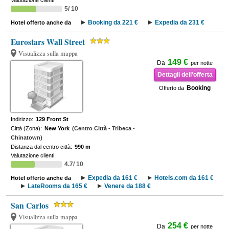
Valutazione clienti:
5/ 10
Booking da 221 €
Expedia da 231 €
Hotel offerto anche da
Eurostars Wall Street
Visualizza sulla mappa
149 €
Da
per notte
Dettagli dell'offerta
Booking
Offerto da
Indirizzo:
129 Front St
Città (Zona):
New York
(Centro Città - Tribeca -
Chinatown)
Distanza dal centro città:
990 m
Valutazione clienti:
4.7/ 10
Expedia da 161 €
Hotels.com da 161 €
Hotel offerto anche da
LateRooms da 165 €
Venere da 188 €
San Carlos
Visualizza sulla mappa
254 €
Da
per notte