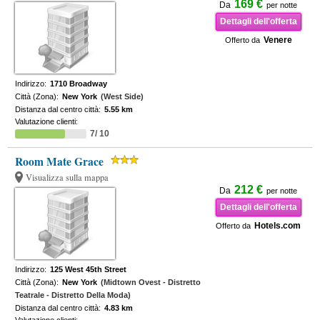
169 €
Da
per notte
Dettagli dell'offerta
Venere
Offerto da
Indirizzo:
1710 Broadway
Città (Zona):
New York
(West Side)
Distanza dal centro città:
5.55 km
Valutazione clienti:
7/ 10
Room Mate Grace
Visualizza sulla mappa
212 €
Da
per notte
Dettagli dell'offerta
Hotels.com
Offerto da
Indirizzo:
125 West 45th Street
Città (Zona):
New York
(Midtown Ovest - Distretto
Teatrale - Distretto Della Moda)
Distanza dal centro città:
4.83 km