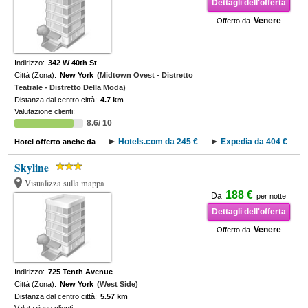
Dettagli dell'offerta
Venere
Offerto da
Indirizzo:
342 W 40th St
Città (Zona):
New York
(Midtown Ovest - Distretto
Teatrale - Distretto Della Moda)
Distanza dal centro città:
4.7 km
Valutazione clienti:
8.6/ 10
Hotels.com da 245 €
Expedia da 404 €
Hotel offerto anche da
Skyline
Visualizza sulla mappa
188 €
Da
per notte
Dettagli dell'offerta
Venere
Offerto da
Indirizzo:
725 Tenth Avenue
Città (Zona):
New York
(West Side)
Distanza dal centro città:
5.57 km