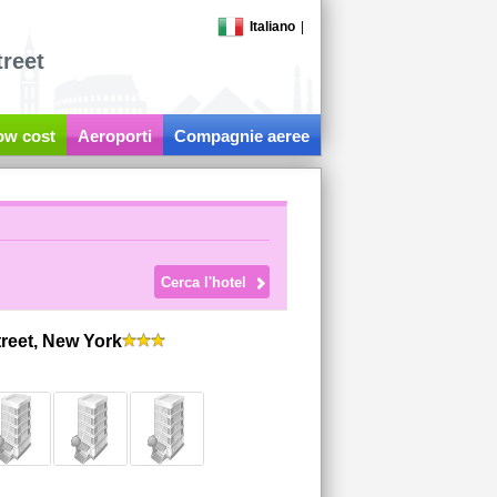
Italiano
|
reet
low cost
Aeroporti
Compagnie aeree
treet, New York