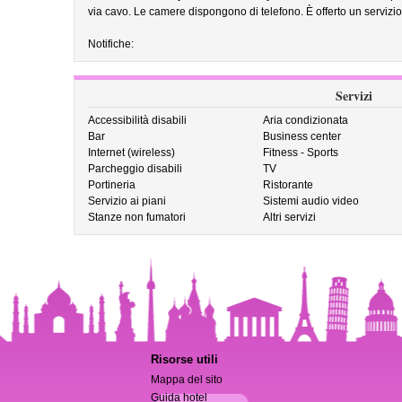
via cavo. Le camere dispongono di telefono. È offerto un servizio 
Notifiche:
Servizi
Accessibilità disabili
Aria condizionata
Bar
Business center
Internet (wireless)
Fitness - Sports
Parcheggio disabili
TV
Portineria
Ristorante
Servizio ai piani
Sistemi audio video
Stanze non fumatori
Altri servizi
Risorse utili
Mappa del sito
Guida hotel