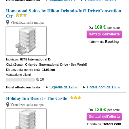
Homewood Suites by Hilton Orlando-Int'l Drive/Convention
Ctr
Visualizza sulla mappa
109 €
Da
per notte
Dettagli dell'offerta
Booking
Offerto da
Indirizzo:
8745 International Dr
Città (Zona):
Orlando
(International Drive - Sea World)
Distanza dal centro città:
11.01 km
Valutazione clienti:
0/ 10
Expedia da 128 €
Hotels.com da 136 €
Hotel offerto anche da
Holiday Inn Resort - The Castle
Visualizza sulla mappa
126 €
Da
per notte
Dettagli dell'offerta
Hotels.com
Offerto da