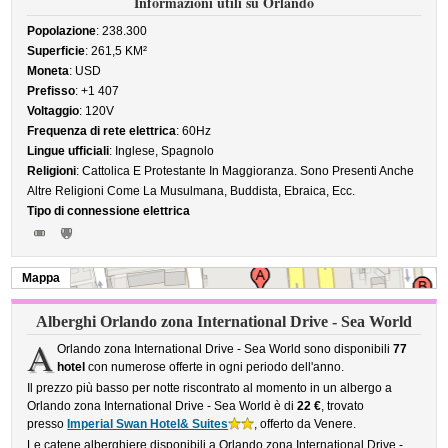
Informazioni utili su Orlando
Popolazione
: 238.300
Superficie
: 261,5 KM²
Moneta
: USD
Prefisso
: +1 407
Voltaggio
: 120V
Frequenza di rete elettrica
: 60Hz
Lingue ufficiali
: Inglese, Spagnolo
Religioni
: Cattolica E Protestante In Maggioranza. Sono Presenti Anche
Altre Religioni Come La Musulmana, Buddista, Ebraica, Ecc.
Tipo di connessione elettrica
Mappa
Alberghi Orlando zona International Drive - Sea World
A
Orlando zona International Drive - Sea World sono disponibili
77
hotel
con numerose offerte in ogni periodo dell'anno.
Il prezzo più basso per notte riscontrato al momento in un albergo a
Orlando zona International Drive - Sea World è di
22 €
, trovato
presso
Imperial Swan Hotel& Suites
, offerto da Venere.
Le catene alberghiere disponibili a Orlando zona International Drive -