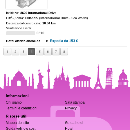
Indirizzo:
8629 International Drive
Città (Zona):
Orlando
(International Drive - Sea World)
Distanza dal centro città:
10.84 km
Valutazione clienti:
0/ 10
Expedia da 153 €
Hotel offerto anche da
1
2
3
4
5
6
7
8
Informazioni
Chi siamo
Sala stampa
Termini e condizioni
Privacy
Risorse utili
Mappa del sito
Guida hotel
Guida voli low cost
Hotel