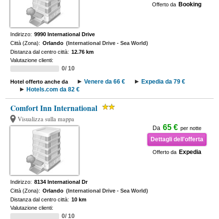
Booking
Offerto da
Indirizzo:
9990 International Drive
Città (Zona):
Orlando
(International Drive - Sea World)
Distanza dal centro città:
12.76 km
Valutazione clienti:
0/ 10
Venere da 66 €
Expedia da 79 €
Hotel offerto anche da
Hotels.com da 82 €
Comfort Inn International
Visualizza sulla mappa
65 €
Da
per notte
Dettagli dell'offerta
Expedia
Offerto da
Indirizzo:
8134 International Dr
Città (Zona):
Orlando
(International Drive - Sea World)
Distanza dal centro città:
10 km
Valutazione clienti:
0/ 10