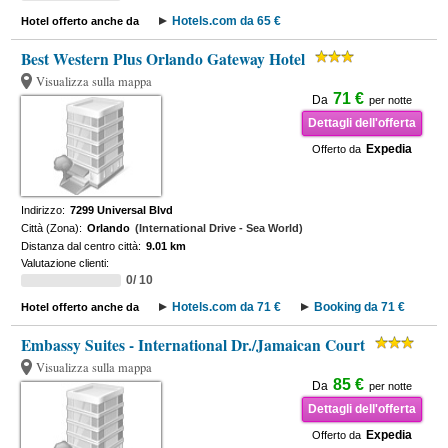
Hotels.com da 65 €
Hotel offerto anche da
Best Western Plus Orlando Gateway Hotel
Visualizza sulla mappa
71 €
Da
per notte
Dettagli dell'offerta
Expedia
Offerto da
Indirizzo:
7299 Universal Blvd
Città (Zona):
Orlando
(International Drive - Sea World)
Distanza dal centro città:
9.01 km
Valutazione clienti:
0/ 10
Hotels.com da 71 €
Booking da 71 €
Hotel offerto anche da
Embassy Suites - International Dr./Jamaican Court
Visualizza sulla mappa
85 €
Da
per notte
Dettagli dell'offerta
Expedia
Offerto da