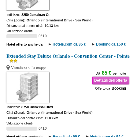
Indirizzo:
8250 Jamaican Ct
Città (Zona):
Orlando
(International Drive - Sea World)
Distanza dal centro città:
10.13 km
Valutazione clienti:
0/ 10
Hotels.com da 85 €
Booking da 150 €
Hotel offerto anche da
Extended Stay Deluxe Orlando - Convention Center - Pointe
Visualizza sulla mappa
85 €
Da
per notte
Dettagli dell'offerta
Booking
Offerto da
Indirizzo:
8750 Universal Blvd
Città (Zona):
Orlando
(International Drive - Sea World)
Distanza dal centro città:
11.03 km
Valutazione clienti:
0/ 10
Expedia da 90 €
Hotels.com da 94 €
Hotel offerto anche da