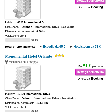
Dettagli dell'offerta
Booking
Offerto da
Indirizzo:
6323 International Dr
Città (Zona):
Orlando
(International Drive - Sea World)
Distanza dal centro città:
8.66 km
Valutazione clienti:
0/ 10
Expedia da 65 €
Hotels.com da 78 €
Hotel offerto anche da
Monumental Hotel Orlando
Visualizza sulla mappa
51 €
Da
per notte
Dettagli dell'offerta
Booking
Offerto da
Indirizzo:
12120 International Drive
Città (Zona):
Orlando
(International Drive - Sea World)
Distanza dal centro città:
16.53 km
Valutazione clienti:
0/ 10