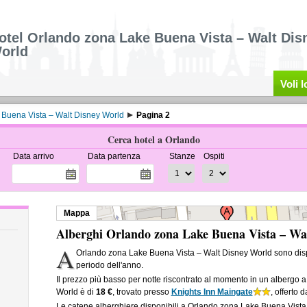
otel Orlando zona Lake Buena Vista – Walt Dis
orld
Voli 
 Buena Vista – Walt Disney World
Pagina 2
Cerca hotel a Orlando
Data arrivo
Data partenza
Stanze
Ospiti
Mappa
Alberghi Orlando zona Lake Buena Vista – Wa
A
Orlando zona Lake Buena Vista – Walt Disney World sono dis
periodo dell'anno.
Il prezzo più basso per notte riscontrato al momento in un albergo
World è di
18 €
, trovato presso
Knights Inn Maingate
, offerto 
Le catene alberghiere disponibili a Orlando zona Lake Buena Vist