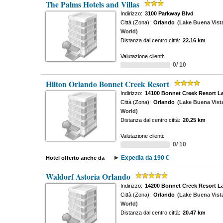
The Palms Hotels and Villas
Indirizzo:
3100 Parkway Blvd
Città (Zona):
Orlando
(Lake Buena Vist
World)
Distanza dal centro città:
22.16 km
Valutazione clienti:
0/ 10
Hilton Orlando Bonnet Creek Resort
Indirizzo:
14100 Bonnet Creek Resort L
Città (Zona):
Orlando
(Lake Buena Vist
World)
Distanza dal centro città:
20.25 km
Valutazione clienti:
0/ 10
Expedia da 190 €
Hotel offerto anche da
Waldorf Astoria Orlando
Indirizzo:
14200 Bonnet Creek Resort L
Città (Zona):
Orlando
(Lake Buena Vist
World)
Distanza dal centro città:
20.47 km