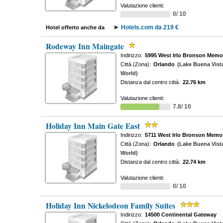
Valutazione clienti:
0/ 10
Hotels.com da 219 €
Hotel offerto anche da
Rodeway Inn Maingate
Indirizzo:
5995 West Irlo Bronson Memo
Città (Zona):
Orlando
(Lake Buena Vist
World)
Distanza dal centro città:
22.76 km
Valutazione clienti:
7.8/ 10
Holiday Inn Main Gate East
Indirizzo:
5711 West Irlo Bronson Memo
Città (Zona):
Orlando
(Lake Buena Vist
World)
Distanza dal centro città:
22.74 km
Valutazione clienti:
0/ 10
Holiday Inn Nickelodeon Family Suites
Indirizzo:
14500 Continental Gateway