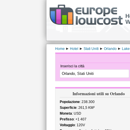
H
W
Home
Hotel
Stati Uniti
Orlando
Lake
Inserisci la città
Informazioni utili su Orlando
Popolazione
: 238.300
Superficie
: 261,5 KM²
Moneta
: USD
Prefisso
: +1 407
Voltaggio
: 120V