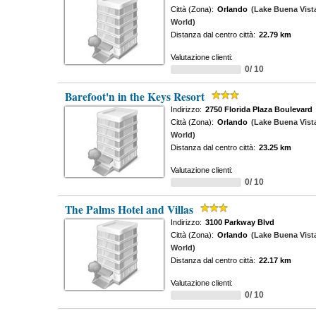
Città (Zona):
Orlando
(Lake Buena Vist
World)
Distanza dal centro città:
22.79 km
Valutazione clienti:
0/ 10
Barefoot'n in the Keys Resort
Indirizzo:
2750 Florida Plaza Boulevard
Città (Zona):
Orlando
(Lake Buena Vist
World)
Distanza dal centro città:
23.25 km
Valutazione clienti:
0/ 10
The Palms Hotel and Villas
Indirizzo:
3100 Parkway Blvd
Città (Zona):
Orlando
(Lake Buena Vist
World)
Distanza dal centro città:
22.17 km
Valutazione clienti:
0/ 10