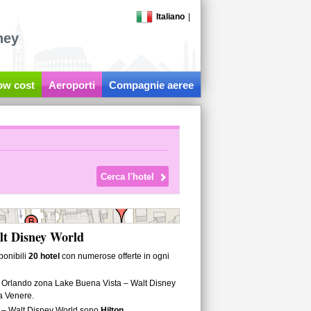
Italiano
|
ney
low cost
Aeroporti
Compagnie aeree
lt Disney World
ponibili
20 hotel
con numerose offerte in ogni
 a Orlando zona Lake Buena Vista – Walt Disney
da Venere.
a – Walt Disney World sono
Hilton
.