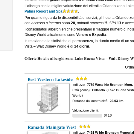
L'albergo con la miglior valutazione dei clienti a Orlando zona La
Palms Resort and Spa
.
Per quanto riguarda le disponibilità di servizi, gli hotel a Orlando
con
accesso a internet
sono
20
,
animali ammessi
5
,
SPA
13
e
access
I consolidatori alberghieri che presentano il maggior numero di ho
Disney World attualmente sono
Venere e Expedia
.
In relazione alle statistiche di permanenza, la durata media di un 
Vista – Walt Disney World è di
14 giorni
.
Offerte Hotel e alberghi zona Lake Buena Vista – Walt Disney W
Ordin
Best Western Lakeside
Indirizzo:
7769 West Irlo Bronson Mem.
Città (Zona):
Orlando
(Lake Buena Vist
World)
Distanza dal centro città:
22.03 km
Valutazione clienti:
0/ 10
Ramada Maingate West
Indirizzo:
7491 W Irlo Bronson Memoria