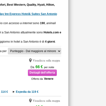
fort, Best Western, Quality, Hyatt, Hilton,
day Inn Express Hotel& Suites San Antonio
nio con
accesso a internet
sono
190
,
animali
tel a San Antonio attualmente sono
Hotels.com e
oggiorno in hotel a San Antonio è di
4 giorni
.
a per
Visualizza sulla mappa
66 €
Da
per notte
Dettagli dell'offerta
Venere
Offerto da
 114 €
Expedia da 119 €
Visualizza sulla mappa