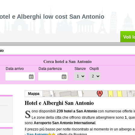
otel e Alberghi low cost San Antonio
Voli 
io
Cerca hotel a San Antonio
Data arrivo
Data partenza
Stanze
Ospiti
Mappa
Hotel e Alberghi San Antonio
S
ono disponibili
239 hotel a San Antonio
con numerose offerte i
Le zone della citta che offrono strutture alberghiere sono
1
, que
sono
Aeroporto San Antonio International
.
Il prezzo più basso per notte riscontrato al momento in un albergo 
- San Antonio
, offerto da Booking.