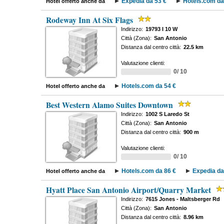
Expedia da 53 €
Hotels.com da
Hotel offerto anche da
Rodeway Inn At Six Flags
Indirizzo:
19793 I 10 W
Città (Zona):
San Antonio
Distanza dal centro città:
22.5 km
Valutazione clienti:
0/ 10
Hotels.com da 54 €
Hotel offerto anche da
Best Western Alamo Suites Downtown
Indirizzo:
1002 S Laredo St
Città (Zona):
San Antonio
Distanza dal centro città:
900 m
Valutazione clienti:
0/ 10
Hotels.com da 86 €
Expedia da
Hotel offerto anche da
Hyatt Place San Antonio Airport/Quarry Market
Indirizzo:
7615 Jones - Maltsberger Rd
Città (Zona):
San Antonio
Distanza dal centro città:
8.96 km