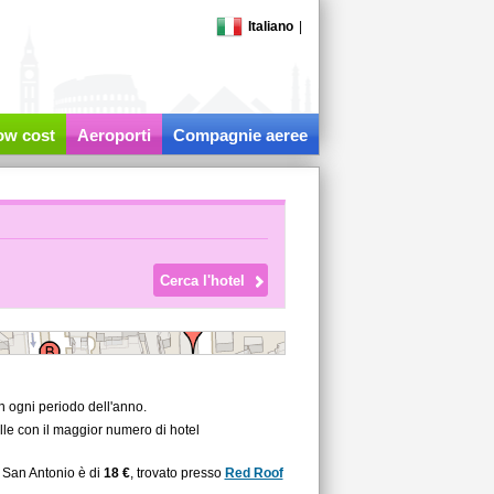
Italiano
|
low cost
Aeroporti
Compagnie aeree
n ogni periodo dell'anno.
lle con il maggior numero di hotel
a San Antonio è di
18 €
, trovato presso
Red Roof