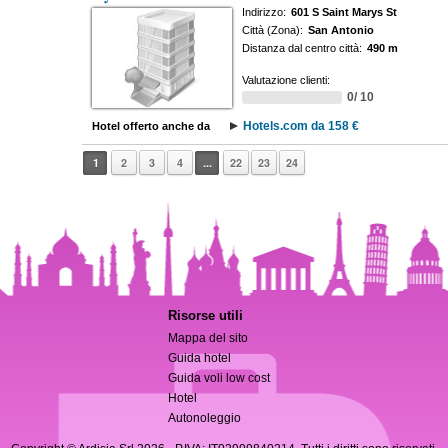
Indirizzo:
601 S Saint Marys St
Città (Zona):
San Antonio
Distanza dal centro città:
490 m
Valutazione clienti:
0/ 10
Hotels.com da 158 €
Hotel offerto anche da
1
2
3
4
...
22
23
24
Risorse utili
Mappa del sito
Guida hotel
Guida voli low cost
Hotel
Autonoleggio