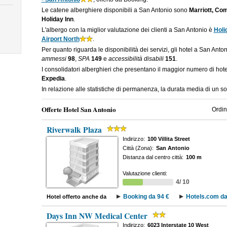
Le catene alberghiere disponibili a San Antonio sono
Marriott, Com
Holiday Inn
.
L'albergo con la miglior valutazione dei clienti a San Antonio è
Holi
Airport North
.
Per quanto riguarda le disponibilità dei servizi, gli hotel a San Anto
ammessi
98
,
SPA
149
e
accessibilità disabili
151
.
I consolidatori alberghieri che presentano il maggior numero di ho
Expedia
.
In relazione alle statistiche di permanenza, la durata media di un s
Offerte Hotel San Antonio
Ordin
Riverwalk Plaza
Indirizzo:
100 Villita Street
Città (Zona):
San Antonio
Distanza dal centro città:
100 m
Valutazione clienti:
4/ 10
Booking da 94 €
Hotels.com da
Hotel offerto anche da
Days Inn NW Medical Center
Indirizzo:
6023 Interstate 10 West