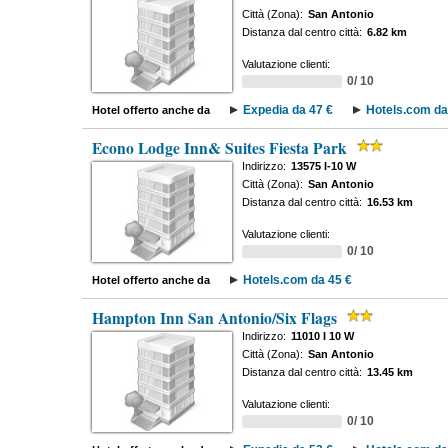
Città (Zona):
San Antonio
Distanza dal centro città:
6.82 km
Valutazione clienti:
0/ 10
Expedia da 47 €
Hotels.com da
Hotel offerto anche da
Econo Lodge Inn& Suites Fiesta Park
Indirizzo:
13575 I-10 W
Città (Zona):
San Antonio
Distanza dal centro città:
16.53 km
Valutazione clienti:
0/ 10
Hotels.com da 45 €
Hotel offerto anche da
Hampton Inn San Antonio/Six Flags
Indirizzo:
11010 I 10 W
Città (Zona):
San Antonio
Distanza dal centro città:
13.45 km
Valutazione clienti:
0/ 10