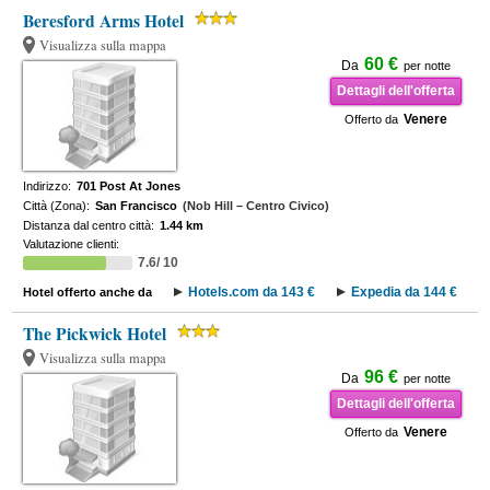
Beresford Arms Hotel
Visualizza sulla mappa
60 €
Da
per notte
Dettagli dell'offerta
Venere
Offerto da
Indirizzo:
701 Post At Jones
Città (Zona):
San Francisco
(Nob Hill – Centro Civico)
Distanza dal centro città:
1.44 km
Valutazione clienti:
7.6/ 10
Hotels.com da 143 €
Expedia da 144 €
Hotel offerto anche da
The Pickwick Hotel
Visualizza sulla mappa
96 €
Da
per notte
Dettagli dell'offerta
Venere
Offerto da