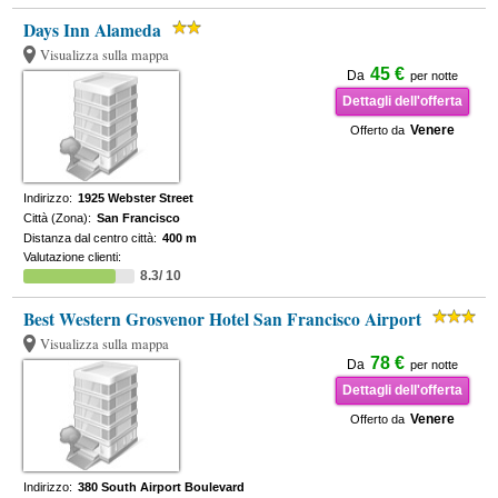
Days Inn Alameda
Visualizza sulla mappa
45 €
Da
per notte
Dettagli dell'offerta
Venere
Offerto da
Indirizzo:
1925 Webster Street
Città (Zona):
San Francisco
Distanza dal centro città:
400 m
Valutazione clienti:
8.3/ 10
Best Western Grosvenor Hotel San Francisco Airport
Visualizza sulla mappa
78 €
Da
per notte
Dettagli dell'offerta
Venere
Offerto da
Indirizzo:
380 South Airport Boulevard