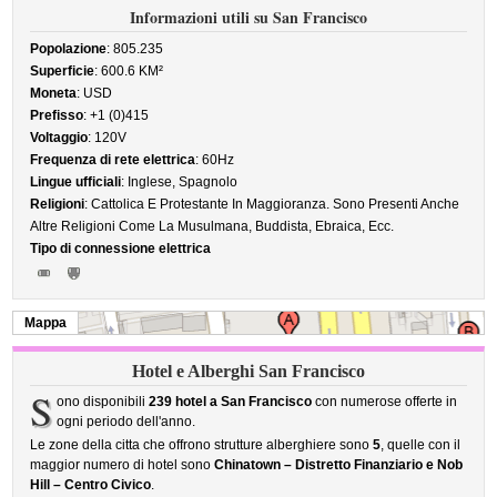
Informazioni utili su San Francisco
Popolazione
: 805.235
Superficie
: 600.6 KM²
Moneta
: USD
Prefisso
: +1 (0)415
Voltaggio
: 120V
Frequenza di rete elettrica
: 60Hz
Lingue ufficiali
: Inglese, Spagnolo
Religioni
: Cattolica E Protestante In Maggioranza. Sono Presenti Anche
Altre Religioni Come La Musulmana, Buddista, Ebraica, Ecc.
Tipo di connessione elettrica
Mappa
Hotel e Alberghi San Francisco
S
ono disponibili
239 hotel a San Francisco
con numerose offerte in
ogni periodo dell'anno.
Le zone della citta che offrono strutture alberghiere sono
5
, quelle con il
maggior numero di hotel sono
Chinatown – Distretto Finanziario e Nob
Hill – Centro Civico
.