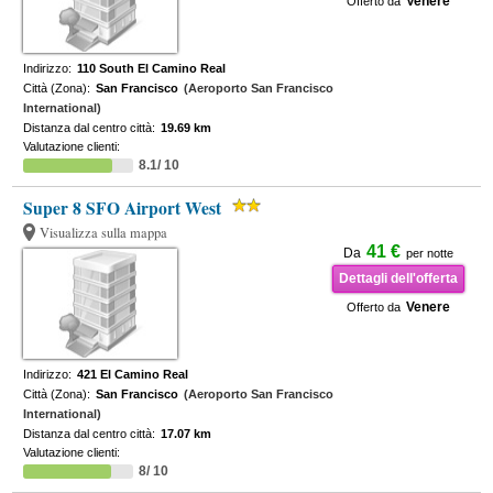
Venere
Offerto da
Indirizzo:
110 South El Camino Real
Città (Zona):
San Francisco
(Aeroporto San Francisco
International)
Distanza dal centro città:
19.69 km
Valutazione clienti:
8.1/ 10
Super 8 SFO Airport West
Visualizza sulla mappa
41 €
Da
per notte
Dettagli dell'offerta
Venere
Offerto da
Indirizzo:
421 El Camino Real
Città (Zona):
San Francisco
(Aeroporto San Francisco
International)
Distanza dal centro città:
17.07 km
Valutazione clienti:
8/ 10