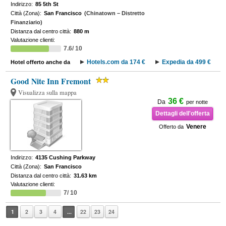
Indirizzo:
85 5th St
Città (Zona):
San Francisco
(Chinatown – Distretto
Finanziario)
Distanza dal centro città:
880 m
Valutazione clienti:
7.6/ 10
Hotels.com da 174 €
Expedia da 499 €
Hotel offerto anche da
Good Nite Inn Fremont
Visualizza sulla mappa
36 €
Da
per notte
Dettagli dell'offerta
Venere
Offerto da
Indirizzo:
4135 Cushing Parkway
Città (Zona):
San Francisco
Distanza dal centro città:
31.63 km
Valutazione clienti:
7/ 10
1
2
3
4
...
22
23
24