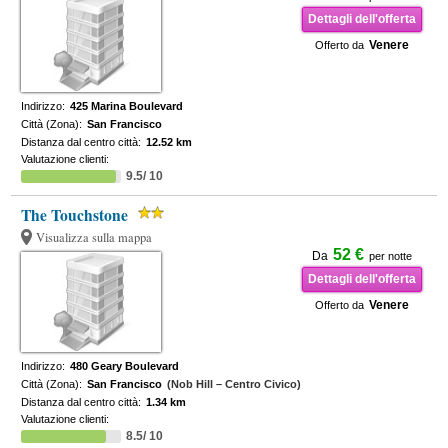
Dettagli dell'offerta
Venere
Offerto da
Indirizzo:
425 Marina Boulevard
Città (Zona):
San Francisco
Distanza dal centro città:
12.52 km
Valutazione clienti:
9.5/ 10
The Touchstone
Visualizza sulla mappa
52 €
Da
per notte
Dettagli dell'offerta
Venere
Offerto da
Indirizzo:
480 Geary Boulevard
Città (Zona):
San Francisco
(Nob Hill – Centro Civico)
Distanza dal centro città:
1.34 km
Valutazione clienti:
8.5/ 10