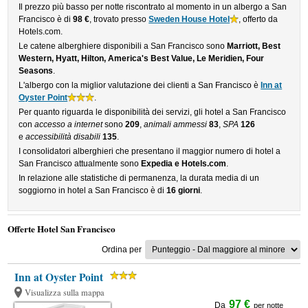
Il prezzo più basso per notte riscontrato al momento in un albergo a San
Francisco è di
98 €
, trovato presso
Sweden House Hotel
, offerto da
Hotels.com.
Le catene alberghiere disponibili a San Francisco sono
Marriott, Best
Western, Hyatt, Hilton, America's Best Value, Le Meridien, Four
Seasons
.
L'albergo con la miglior valutazione dei clienti a San Francisco è
Inn at
Oyster Point
.
Per quanto riguarda le disponibilità dei servizi, gli hotel a San Francisco
con
accesso a internet
sono
209
,
animali ammessi
83
,
SPA
126
e
accessibilità disabili
135
.
I consolidatori alberghieri che presentano il maggior numero di hotel a
San Francisco attualmente sono
Expedia e Hotels.com
.
In relazione alle statistiche di permanenza, la durata media di un
soggiorno in hotel a San Francisco è di
16 giorni
.
Offerte Hotel San Francisco
Ordina per
Inn at Oyster Point
Visualizza sulla mappa
97 €
Da
per notte