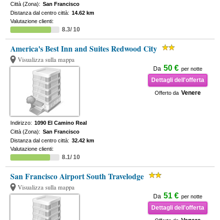
Città (Zona):
San Francisco
Distanza dal centro città:
14.62 km
Valutazione clienti:
8.3/ 10
America's Best Inn and Suites Redwood City
Visualizza sulla mappa
50 €
Da
per notte
Dettagli dell'offerta
Venere
Offerto da
Indirizzo:
1090 El Camino Real
Città (Zona):
San Francisco
Distanza dal centro città:
32.42 km
Valutazione clienti:
8.1/ 10
San Francisco Airport South Travelodge
Visualizza sulla mappa
51 €
Da
per notte
Dettagli dell'offerta