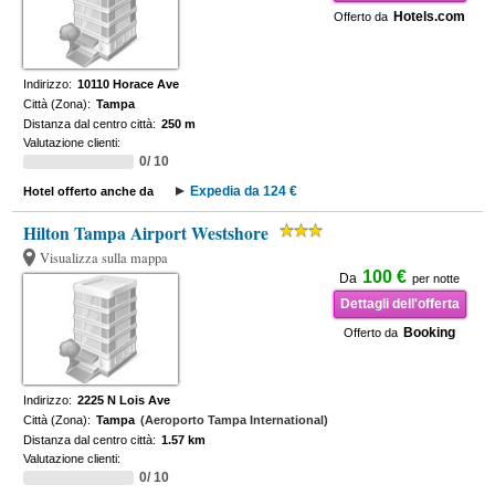
Hotels.com
Offerto da
Indirizzo:
10110 Horace Ave
Città (Zona):
Tampa
Distanza dal centro città:
250 m
Valutazione clienti:
0/ 10
Expedia da 124 €
Hotel offerto anche da
Hilton Tampa Airport Westshore
Visualizza sulla mappa
100 €
Da
per notte
Dettagli dell'offerta
Booking
Offerto da
Indirizzo:
2225 N Lois Ave
Città (Zona):
Tampa
(Aeroporto Tampa International)
Distanza dal centro città:
1.57 km
Valutazione clienti:
0/ 10