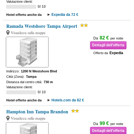
Valutazione clienti:
0/ 10
Expedia da 72 €
Hotel offerto anche da
Ramada Westshore Tampa Airport
Visualizza sulla mappa
82 €
Da
per notte
Dettagli dell'offerta
Expedia
Offerto da
Indirizzo:
1200 N Westshore Blvd
Città (Zona):
Tampa
Distanza dal centro città:
730 m
Valutazione clienti:
0/ 10
Hotels.com da 82 €
Hotel offerto anche da
Hampton Inn Tampa Brandon
Visualizza sulla mappa
99 €
Da
per notte
Dettagli dell'offerta