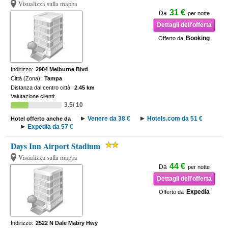
Visualizza sulla mappa
31 €
Da
per notte
Dettagli dell'offerta
Booking
Offerto da
Indirizzo:
2904 Melburne Blvd
Città (Zona):
Tampa
Distanza dal centro città:
2.45 km
Valutazione clienti:
3.5/ 10
Venere da 38 €
Hotels.com da 51 €
Hotel offerto anche da
Expedia da 57 €
Days Inn Airport Stadium
Visualizza sulla mappa
44 €
Da
per notte
Dettagli dell'offerta
Expedia
Offerto da
Indirizzo:
2522 N Dale Mabry Hwy