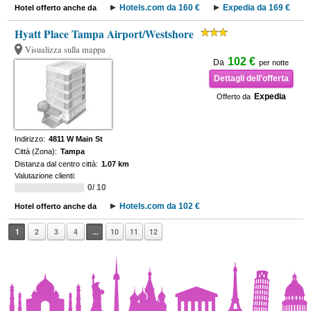
Hotels.com da 160 €
Expedia da 169 €
Hotel offerto anche da
Hyatt Place Tampa Airport/Westshore
Visualizza sulla mappa
102 €
Da
per notte
Dettagli dell'offerta
Expedia
Offerto da
Indirizzo:
4811 W Main St
Città (Zona):
Tampa
Distanza dal centro città:
1.07 km
Valutazione clienti:
0/ 10
Hotels.com da 102 €
Hotel offerto anche da
1
2
3
4
...
10
11
12