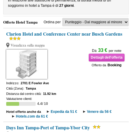
In relazione alle statistiche di permanenza, la durata media di un
soggiorno in hotel a Tampa è di
27 giorni
.
Offerte Hotel Tampa
Ordina per
Clarion Hotel and Conference Center near Busch Gardens
Visualizza sulla mappa
33 €
Da
per notte
Dettagli dell'offerta
Booking
Offerto da
Indirizzo:
2701 E Fowler Ave
Città (Zona):
Tampa
Distanza dal centro città:
11.92 km
Valutazione clienti:
4.4/ 10
Expedia da 51 €
Venere da 56 €
Hotel offerto anche da
Hotels.com da 61 €
Days Inn Tampa-Port of Tampa-Ybor City