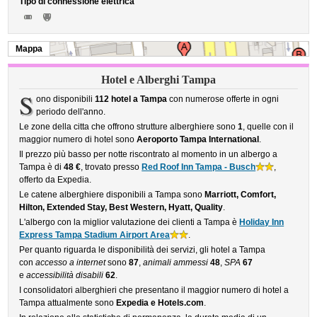
Tipo di connessione elettrica
Mappa
Hotel e Alberghi Tampa
S
ono disponibili
112 hotel a Tampa
con numerose offerte in ogni
periodo dell'anno.
Le zone della citta che offrono strutture alberghiere sono
1
, quelle con il
maggior numero di hotel sono
Aeroporto Tampa International
.
Il prezzo più basso per notte riscontrato al momento in un albergo a
Tampa è di
48 €
, trovato presso
Red Roof Inn Tampa - Busch
,
offerto da Expedia.
Le catene alberghiere disponibili a Tampa sono
Marriott, Comfort,
Hilton, Extended Stay, Best Western, Hyatt, Quality
.
L'albergo con la miglior valutazione dei clienti a Tampa è
Holiday Inn
Express Tampa Stadium Airport Area
.
Per quanto riguarda le disponibilità dei servizi, gli hotel a Tampa
con
accesso a internet
sono
87
,
animali ammessi
48
,
SPA
67
e
accessibilità disabili
62
.
I consolidatori alberghieri che presentano il maggior numero di hotel a
Tampa attualmente sono
Expedia e Hotels.com
.