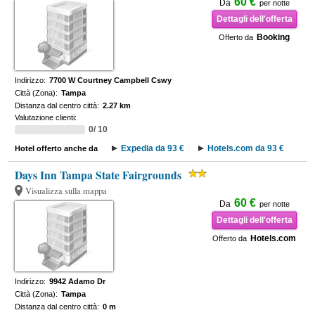
60 €
Da
per notte
Dettagli dell'offerta
Booking
Offerto da
Indirizzo:
7700 W Courtney Campbell Cswy
Città (Zona):
Tampa
Distanza dal centro città:
2.27 km
Valutazione clienti:
0/ 10
Expedia da 93 €
Hotels.com da 93 €
Hotel offerto anche da
Days Inn Tampa State Fairgrounds
Visualizza sulla mappa
60 €
Da
per notte
Dettagli dell'offerta
Hotels.com
Offerto da
Indirizzo:
9942 Adamo Dr
Città (Zona):
Tampa
Distanza dal centro città:
0 m