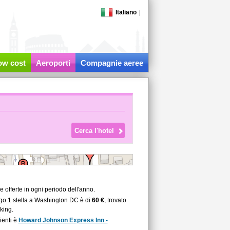
Italiano
|
low cost
Aeroporti
Compagnie aeree
 offerte in ogni periodo dell'anno.
rgo 1 stella a Washington DC è di
60 €
, trovato
king.
ienti è
Howard Johnson Express Inn -