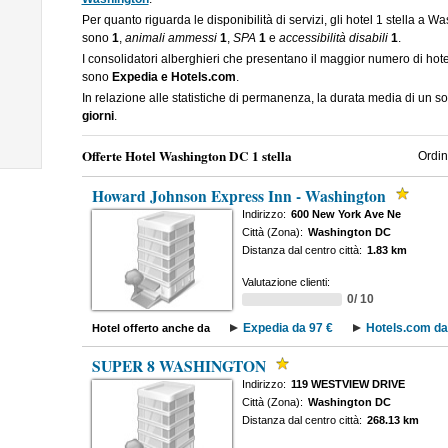
Per quanto riguarda le disponibilità di servizi, gli hotel 1 stella a
sono
1
,
animali ammessi
1
,
SPA
1
e
accessibilità disabili
1
.
I consolidatori alberghieri che presentano il maggior numero di hot
sono
Expedia e Hotels.com
.
In relazione alle statistiche di permanenza, la durata media di un s
giorni
.
Offerte Hotel Washington DC 1 stella
Ordin
Howard Johnson Express Inn - Washington
Indirizzo:
600 New York Ave Ne
Città (Zona):
Washington DC
Distanza dal centro città:
1.83 km
Valutazione clienti:
0/ 10
Expedia da 97 €
Hotels.com da
Hotel offerto anche da
SUPER 8 WASHINGTON
Indirizzo:
119 WESTVIEW DRIVE
Città (Zona):
Washington DC
Distanza dal centro città:
268.13 km