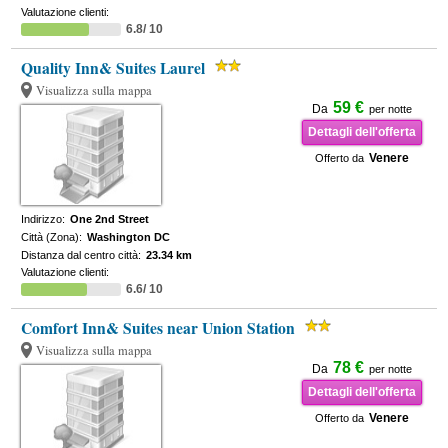
Valutazione clienti:
6.8/ 10
Quality Inn& Suites Laurel
Visualizza sulla mappa
59 €
Da
per notte
Dettagli dell'offerta
Venere
Offerto da
Indirizzo:
One 2nd Street
Città (Zona):
Washington DC
Distanza dal centro città:
23.34 km
Valutazione clienti:
6.6/ 10
Comfort Inn& Suites near Union Station
Visualizza sulla mappa
78 €
Da
per notte
Dettagli dell'offerta
Venere
Offerto da