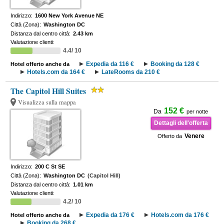
Indirizzo:
1600 New York Avenue NE
Città (Zona):
Washington DC
Distanza dal centro città:
2.43 km
Valutazione clienti:
4.4/ 10
Expedia da 116 €
Booking da 128 €
Hotel offerto anche da
Hotels.com da 164 €
LateRooms da 210 €
The Capitol Hill Suites
Visualizza sulla mappa
152 €
Da
per notte
Dettagli dell'offerta
Venere
Offerto da
Indirizzo:
200 C St SE
Città (Zona):
Washington DC
(Capitol Hill)
Distanza dal centro città:
1.01 km
Valutazione clienti:
4.2/ 10
Expedia da 176 €
Hotels.com da 176 €
Hotel offerto anche da
Booking da 268 €