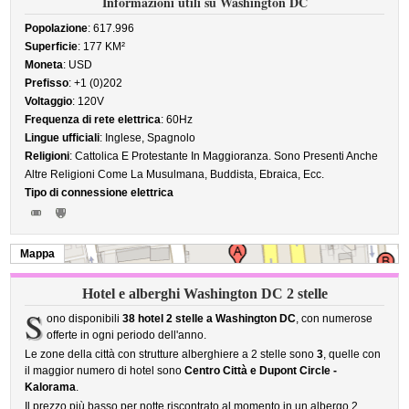
Informazioni utili su Washington DC
Popolazione
: 617.996
Superficie
: 177 KM²
Moneta
: USD
Prefisso
: +1 (0)202
Voltaggio
: 120V
Frequenza di rete elettrica
: 60Hz
Lingue ufficiali
: Inglese, Spagnolo
Religioni
: Cattolica E Protestante In Maggioranza. Sono Presenti Anche
Altre Religioni Come La Musulmana, Buddista, Ebraica, Ecc.
Tipo di connessione elettrica
Mappa
Hotel e alberghi Washington DC 2 stelle
S
ono disponibili
38 hotel 2 stelle a Washington DC
, con numerose
offerte in ogni periodo dell'anno.
Le zone della città con strutture alberghiere a 2 stelle sono
3
, quelle con
il maggior numero di hotel sono
Centro Città e Dupont Circle -
Kalorama
.
Il prezzo più basso per notte riscontrato al momento in un albergo 2