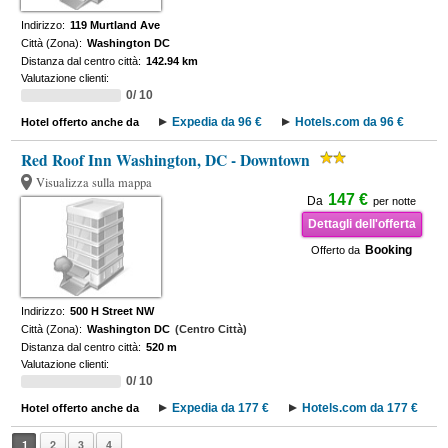
Indirizzo:
119 Murtland Ave
Città (Zona):
Washington DC
Distanza dal centro città:
142.94 km
Valutazione clienti:
0/ 10
Expedia da 96 €
Hotels.com da 96 €
Hotel offerto anche da
Red Roof Inn Washington, DC - Downtown
Visualizza sulla mappa
147 €
Da
per notte
Dettagli dell'offerta
Booking
Offerto da
Indirizzo:
500 H Street NW
Città (Zona):
Washington DC
(Centro Città)
Distanza dal centro città:
520 m
Valutazione clienti:
0/ 10
Expedia da 177 €
Hotels.com da 177 €
Hotel offerto anche da
1
2
3
4