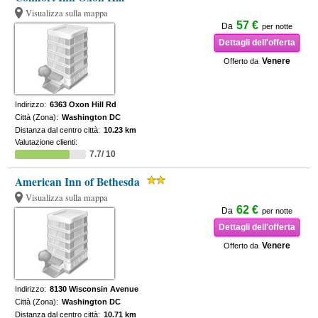
Visualizza sulla mappa
57 €
Da
per notte
Dettagli dell'offerta
Venere
Offerto da
Indirizzo:
6363 Oxon Hill Rd
Città (Zona):
Washington DC
Distanza dal centro città:
10.23 km
Valutazione clienti:
7.7/ 10
American Inn of Bethesda
Visualizza sulla mappa
62 €
Da
per notte
Dettagli dell'offerta
Venere
Offerto da
Indirizzo:
8130 Wisconsin Avenue
Città (Zona):
Washington DC
Distanza dal centro città:
10.71 km