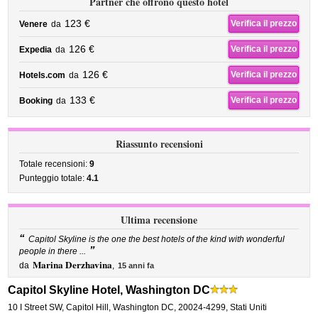
Partner che offrono questo hotel
123 €
Verifica il prezzo
Venere
da
126 €
Verifica il prezzo
Expedia
da
126 €
Verifica il prezzo
Hotels.com
da
133 €
Verifica il prezzo
Booking
da
Riassunto recensioni
Totale recensioni:
9
Punteggio totale:
4.1
Ultima recensione
“
Capitol Skyline is the one the best hotels of the kind with wonderful
”
people in there ...
Marina Derzhavina
da
,
15 anni fa
Capitol Skyline Hotel, Washington DC
10 I Street SW
,
Capitol Hill,
Washington DC
,
20024-4299,
Stati Uniti