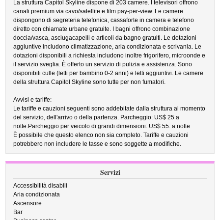
La struttura Capitol Skyline dispone di 203 camere. I televisori offrono
canali premium via cavo/satellite e film pay-per-view. Le camere
dispongono di segreteria telefonica, cassaforte in camera e telefono
diretto con chiamate urbane gratuite. I bagni offrono combinazione
doccia/vasca, asciugacapelli e articoli da bagno gratuiti. Le dotazioni
aggiuntive includono climatizzazione, aria condizionata e scrivania. Le
dotazioni disponibili a richiesta includono inoltre frigorifero, microonde e
il servizio sveglia. È offerto un servizio di pulizia e assistenza. Sono
disponibili culle (letti per bambino 0-2 anni) e letti aggiuntivi. Le camere
della struttura Capitol Skyline sono tutte per non fumatori.
Avvisi e tariffe:
Le tariffe e cauzioni seguenti sono addebitate dalla struttura al momento
del servizio, dell'arrivo o della partenza. Parcheggio: US$ 25 a
notte.Parcheggio per veicolo di grandi dimensioni: US$ 55. a notte
È possibile che questo elenco non sia completo. Tariffe e cauzioni
potrebbero non includere le tasse e sono soggette a modifiche.
Servizi
Accessibilità disabili
Aria condizionata
Ascensore
Bar