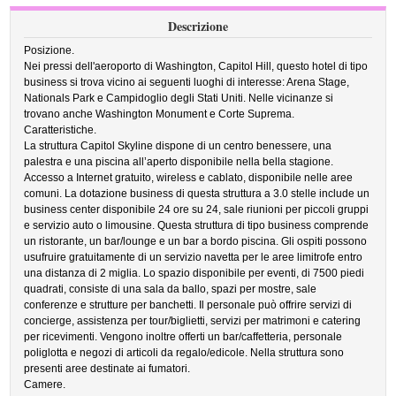
Descrizione
Posizione.
Nei pressi dell'aeroporto di Washington, Capitol Hill, questo hotel di tipo
business si trova vicino ai seguenti luoghi di interesse: Arena Stage,
Nationals Park e Campidoglio degli Stati Uniti. Nelle vicinanze si
trovano anche Washington Monument e Corte Suprema.
Caratteristiche.
La struttura Capitol Skyline dispone di un centro benessere, una
palestra e una piscina all’aperto disponibile nella bella stagione.
Accesso a Internet gratuito, wireless e cablato, disponibile nelle aree
comuni. La dotazione business di questa struttura a 3.0 stelle include un
business center disponibile 24 ore su 24, sale riunioni per piccoli gruppi
e servizio auto o limousine. Questa struttura di tipo business comprende
un ristorante, un bar/lounge e un bar a bordo piscina. Gli ospiti possono
usufruire gratuitamente di un servizio navetta per le aree limitrofe entro
una distanza di 2 miglia. Lo spazio disponibile per eventi, di 7500 piedi
quadrati, consiste di una sala da ballo, spazi per mostre, sale
conferenze e strutture per banchetti. Il personale può offrire servizi di
concierge, assistenza per tour/biglietti, servizi per matrimoni e catering
per ricevimenti. Vengono inoltre offerti un bar/caffetteria, personale
poliglotta e negozi di articoli da regalo/edicole. Nella struttura sono
presenti aree destinate ai fumatori.
Camere.