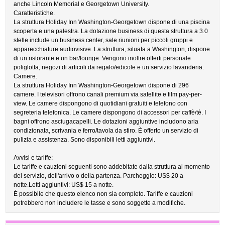
anche Lincoln Memorial e Georgetown University.
Caratteristiche.
La struttura Holiday Inn Washington-Georgetown dispone di una piscina
scoperta e una palestra. La dotazione business di questa struttura a 3.0
stelle include un business center, sale riunioni per piccoli gruppi e
apparecchiature audiovisive. La struttura, situata a Washington, dispone
di un ristorante e un bar/lounge. Vengono inoltre offerti personale
poliglotta, negozi di articoli da regalo/edicole e un servizio lavanderia.
Camere.
La struttura Holiday Inn Washington-Georgetown dispone di 296
camere. I televisori offrono canali premium via satellite e film pay-per-
view. Le camere dispongono di quotidiani gratuiti e telefono con
segreteria telefonica. Le camere dispongono di accessori per caffè/tè. I
bagni offrono asciugacapelli. Le dotazioni aggiuntive includono aria
condizionata, scrivania e ferro/tavola da stiro. È offerto un servizio di
pulizia e assistenza. Sono disponibili letti aggiuntivi.
Avvisi e tariffe:
Le tariffe e cauzioni seguenti sono addebitate dalla struttura al momento
del servizio, dell'arrivo o della partenza. Parcheggio: US$ 20 a
notte.Letti aggiuntivi: US$ 15 a notte.
È possibile che questo elenco non sia completo. Tariffe e cauzioni
potrebbero non includere le tasse e sono soggette a modifiche.