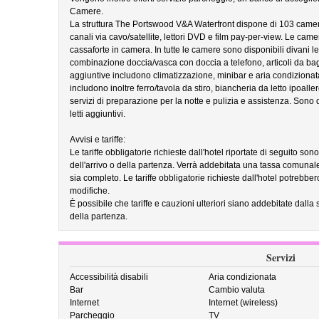
Camere.
La struttura The Portswood V&A Waterfront dispone di 103 camer
canali via cavo/satellite, lettori DVD e film pay-per-view. Le cam
cassaforte in camera. In tutte le camere sono disponibili divani 
combinazione doccia/vasca con doccia a telefono, articoli da bag
aggiuntive includono climatizzazione, minibar e aria condizionata.
includono inoltre ferro/tavola da stiro, biancheria da letto ipoaller
servizi di preparazione per la notte e pulizia e assistenza. Sono d
letti aggiuntivi.
Avvisi e tariffe:
Le tariffe obbligatorie richieste dall'hotel riportate di seguito so
dell'arrivo o della partenza. Verrà addebitata una tassa comunal
sia completo. Le tariffe obbligatorie richieste dall'hotel potrebb
modifiche.
È possibile che tariffe e cauzioni ulteriori siano addebitate dalla 
della partenza.
Servizi
Accessibilità disabili
Aria condizionata
Bar
Cambio valuta
Internet
Internet (wireless)
Parcheggio
TV