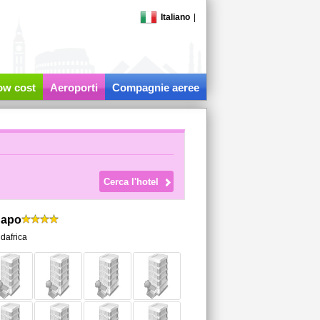
Italiano
|
low cost
Aeroporti
Compagnie aeree
Capo
dafrica