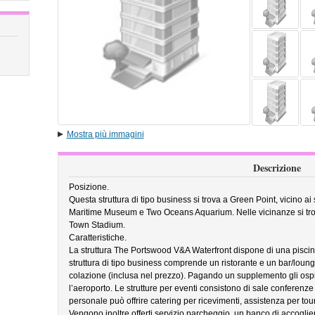
Mostra più immagini
Descrizione
Posizione.
Questa struttura di tipo business si trova a Green Point, vicino ai
Maritime Museum e Two Oceans Aquarium. Nelle vicinanze si t
Town Stadium.
Caratteristiche.
La struttura The Portswood V&A Waterfront dispone di una pisci
struttura di tipo business comprende un ristorante e un bar/lounge. 
colazione (inclusa nel prezzo). Pagando un supplemento gli ospi
l’aeroporto. Le strutture per eventi consistono di sale conferenze e
personale può offrire catering per ricevimenti, assistenza per tour
Vengono inoltre offerti servizio parcheggio, un banco di accoglie