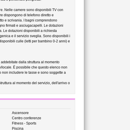
e. Nelle camere sono disponibili TV con
ere dispongono di telefono diretto e
letto e scrivania. I bagni comprendono
no firmati e asciugacapelli. Le dotazioni
 Le dotazioni disponibili a richiesta
genica e il servizio sveglia. Sono disponibili i
isponibili culle (letti per bambino 0-2 anni) e
no addebitate dalla struttura al momento
e/locale. È possibile che questo elenco non
ero non includere le tasse e sono soggette a
struttura al momento del servizio, dell'arrivo o
Ascensore
Centro conferenze
Fitness - Sports
Piscina