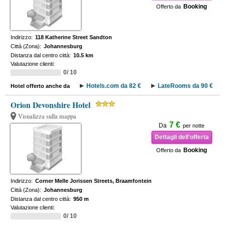
Booking
Offerto da
Indirizzo:
118 Katherine Street Sandton
Città (Zona):
Johannesburg
Distanza dal centro città:
10.5 km
Valutazione clienti:
0/ 10
Hotels.com da 82 €
LateRooms da 90 €
Hotel offerto anche da
Orion Devonshire Hotel
Visualizza sulla mappa
7 €
Da
per notte
Dettagli dell'offerta
Booking
Offerto da
Indirizzo:
Corner Melle Jorissen Streets, Braamfontein
Città (Zona):
Johannesburg
Distanza dal centro città:
950 m
Valutazione clienti:
0/ 10