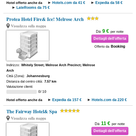
Hotels.com da 41 €
Expedia da 58 €
Hotel offerto anche da
LateRooms da 75 €
Protea Hotel Fire& Ice! Melrose Arch
Visualizza sulla mappa
9 €
Da
per notte
Dettagli dell'offerta
Booking
Offerto da
Indirizzo:
Whitely Street; Melrose Arch Precinct; Melrose
Arch
Città (Zona):
Johannesburg
Distanza dal centro città:
7.57 km
Valutazione clienti:
0/ 10
Expedia da 157 €
Hotels.com da 220 €
Hotel offerto anche da
The Fairway Hotel& Spa
Visualizza sulla mappa
11 €
Da
per notte
Dettagli dell'offerta