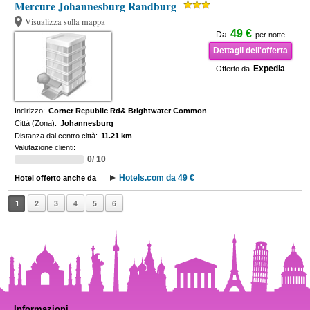
Mercure Johannesburg Randburg
Visualizza sulla mappa
49 €
Da
per notte
Dettagli dell'offerta
Expedia
Offerto da
Indirizzo:
Corner Republic Rd& Brightwater Common
Città (Zona):
Johannesburg
Distanza dal centro città:
11.21 km
Valutazione clienti:
0/ 10
Hotels.com da 49 €
Hotel offerto anche da
1
2
3
4
5
6
Informazioni