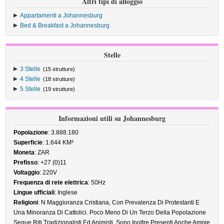
Altri tipi di alloggio
Appartamenti a Johannesburg
Bed & Breakfast a Johannesburg
Stelle
3 Stelle
(15 strutture)
4 Stelle
(18 strutture)
5 Stelle
(19 strutture)
Informazioni utili su Johannesburg
Popolazione
: 3.888.180
Superficie
: 1.644 KM²
Moneta
: ZAR
Prefisso
: +27 (0)11
Voltaggio
: 220V
Frequenza di rete elettrica
: 50Hz
Lingue ufficiali
: Inglese
Religioni
: N Maggioranza Cristiana, Con Prevalenza Di Protestanti E
Una Minoranza Di Cattolici. Poco Meno Di Un Terzo Della Popolazione
Segue Riti Tradizionalisti Ed Animisti. Sono Inoltre Presenti Anche Ampie