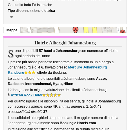
Comunità Indù Ed Islamiche.
Tipo di connessione elettrica
Mappa
Hotel e Alberghi Johannesburg
S
ono disponibili
57 hotel a Johannesburg
con numerose offerte in
ogni periodo dell'anno.
Il prezzo più basso per notte riscontrato al momento in un albergo a
Johannesburg è di
4 €
, trovato presso
Mercure Johannesburg
Randburg
, offerto da Booking.
Le catene alberghiere disponibili a Johannesburg sono
Accor,
Radisson, Intercontinental, Hyatt, Hilton
.
L'albergo con la miglior valutazione dei clienti a Johannesburg
è
African Rock Hotel
.
Per quanto riguarda le disponibilità dei servizi, gli hotel a Johannesburg
con
accesso a internet
sono
49
,
animali ammessi
1
,
SPA
43
e
accessibilità disabili
37
.
I consolidatori alberghieri che presentano il maggior numero di hotel a
Johannesburg attualmente sono
Booking e Hotels.com
.
In relazione alle statistiche di permanenza, la durata media di un