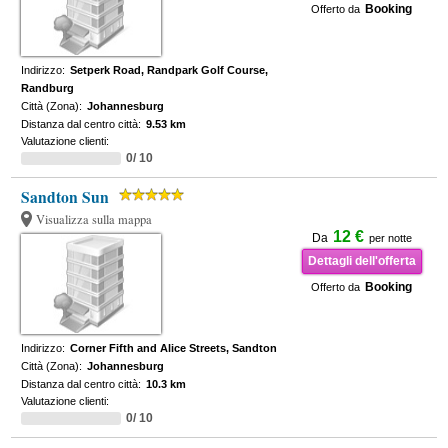
Booking
Offerto da
Indirizzo:
Setperk Road, Randpark Golf Course,
Randburg
Città (Zona):
Johannesburg
Distanza dal centro città:
9.53 km
Valutazione clienti:
0/ 10
Sandton Sun
Visualizza sulla mappa
12 €
Da
per notte
Dettagli dell'offerta
Booking
Offerto da
Indirizzo:
Corner Fifth and Alice Streets, Sandton
Città (Zona):
Johannesburg
Distanza dal centro città:
10.3 km
Valutazione clienti:
0/ 10