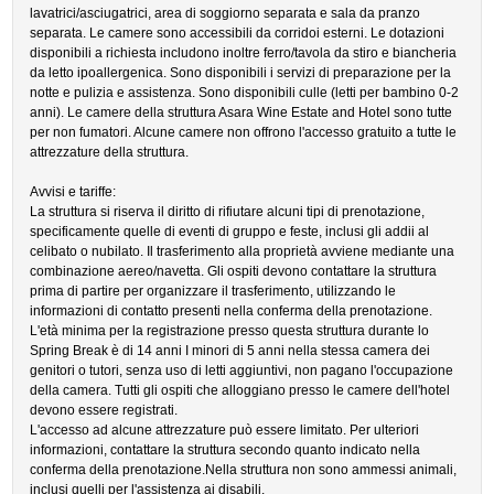
lavatrici/asciugatrici, area di soggiorno separata e sala da pranzo
separata. Le camere sono accessibili da corridoi esterni. Le dotazioni
disponibili a richiesta includono inoltre ferro/tavola da stiro e biancheria
da letto ipoallergenica. Sono disponibili i servizi di preparazione per la
notte e pulizia e assistenza. Sono disponibili culle (letti per bambino 0-2
anni). Le camere della struttura Asara Wine Estate and Hotel sono tutte
per non fumatori. Alcune camere non offrono l'accesso gratuito a tutte le
attrezzature della struttura.
Avvisi e tariffe:
La struttura si riserva il diritto di rifiutare alcuni tipi di prenotazione,
specificamente quelle di eventi di gruppo e feste, inclusi gli addii al
celibato o nubilato. Il trasferimento alla proprietà avviene mediante una
combinazione aereo/navetta. Gli ospiti devono contattare la struttura
prima di partire per organizzare il trasferimento, utilizzando le
informazioni di contatto presenti nella conferma della prenotazione.
L'età minima per la registrazione presso questa struttura durante lo
Spring Break è di 14 anni I minori di 5 anni nella stessa camera dei
genitori o tutori, senza uso di letti aggiuntivi, non pagano l'occupazione
della camera. Tutti gli ospiti che alloggiano presso le camere dell'hotel
devono essere registrati.
L'accesso ad alcune attrezzature può essere limitato. Per ulteriori
informazioni, contattare la struttura secondo quanto indicato nella
conferma della prenotazione.Nella struttura non sono ammessi animali,
inclusi quelli per l'assistenza ai disabili.