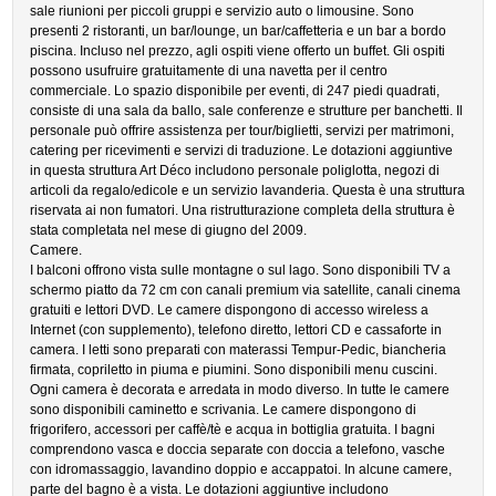
sale riunioni per piccoli gruppi e servizio auto o limousine. Sono
presenti 2 ristoranti, un bar/lounge, un bar/caffetteria e un bar a bordo
piscina. Incluso nel prezzo, agli ospiti viene offerto un buffet. Gli ospiti
possono usufruire gratuitamente di una navetta per il centro
commerciale. Lo spazio disponibile per eventi, di 247 piedi quadrati,
consiste di una sala da ballo, sale conferenze e strutture per banchetti. Il
personale può offrire assistenza per tour/biglietti, servizi per matrimoni,
catering per ricevimenti e servizi di traduzione. Le dotazioni aggiuntive
in questa struttura Art Déco includono personale poliglotta, negozi di
articoli da regalo/edicole e un servizio lavanderia. Questa è una struttura
riservata ai non fumatori. Una ristrutturazione completa della struttura è
stata completata nel mese di giugno del 2009.
Camere.
I balconi offrono vista sulle montagne o sul lago. Sono disponibili TV a
schermo piatto da 72 cm con canali premium via satellite, canali cinema
gratuiti e lettori DVD. Le camere dispongono di accesso wireless a
Internet (con supplemento), telefono diretto, lettori CD e cassaforte in
camera. I letti sono preparati con materassi Tempur-Pedic, biancheria
firmata, copriletto in piuma e piumini. Sono disponibili menu cuscini.
Ogni camera è decorata e arredata in modo diverso. In tutte le camere
sono disponibili caminetto e scrivania. Le camere dispongono di
frigorifero, accessori per caffè/tè e acqua in bottiglia gratuita. I bagni
comprendono vasca e doccia separate con doccia a telefono, vasche
con idromassaggio, lavandino doppio e accappatoi. In alcune camere,
parte del bagno è a vista. Le dotazioni aggiuntive includono