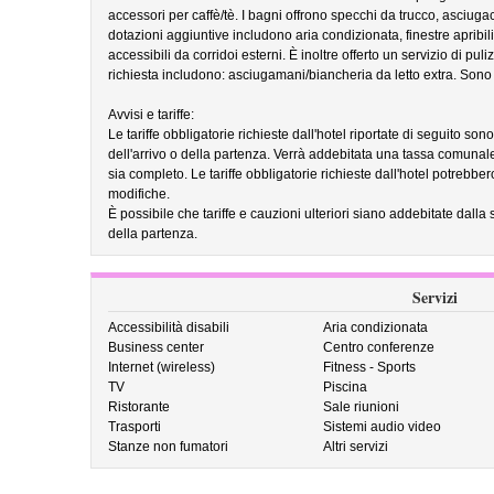
accessori per caffè/tè. I bagni offrono specchi da trucco, asciugaca
dotazioni aggiuntive includono aria condizionata, finestre apribi
accessibili da corridoi esterni. È inoltre offerto un servizio di puli
richiesta includono: asciugamani/biancheria da letto extra. Sono d
Avvisi e tariffe:
Le tariffe obbligatorie richieste dall'hotel riportate di seguito so
dell'arrivo o della partenza. Verrà addebitata una tassa comunal
sia completo. Le tariffe obbligatorie richieste dall'hotel potrebb
modifiche.
È possibile che tariffe e cauzioni ulteriori siano addebitate dalla 
della partenza.
Servizi
Accessibilità disabili
Aria condizionata
Business center
Centro conferenze
Internet (wireless)
Fitness - Sports
TV
Piscina
Ristorante
Sale riunioni
Trasporti
Sistemi audio video
Stanze non fumatori
Altri servizi