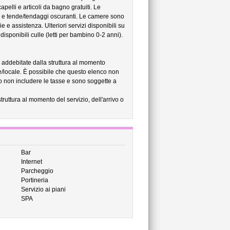
pelli e articoli da bagno gratuiti. Le
li e tende/tendaggi oscuranti. Le camere sono
zie e assistenza. Ulteriori servizi disponibili su
isponibili culle (letti per bambino 0-2 anni).
no addebitate dalla struttura al momento
e/locale. È possibile che questo elenco non
ero non includere le tasse e sono soggette a
struttura al momento del servizio, dell'arrivo o
Bar
Internet
Parcheggio
Portineria
Servizio ai piani
SPA