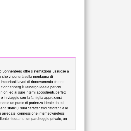
rgo Sonnenberg offre sistemazioni lussuose a
ca che vi porterà sulla montagna di
i importanti lavori di rinnovamento che ne
l Sonnenberg è l'albergo ideale per chi
ioni ed ai suoi interni accoglienti, perfetti
 è in viaggio con la famiglia apprezzerà
amente un punto di partenza ideale da cui
 storici, i suoi caratteristici ristoranti e le
 arredate, connessione internet wireless
ellente ristorante, un parcheggio privato, un