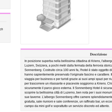
ich
Descrizione
In posizione superba nella bellissima cittadina di Kriens, l'albe
Luzern, Svizzera, a pochi metri dalla fermata della ferrovia stori
Sonnenberg. Costruito circa 100 anni fa, l'hotel è stato oggetto d
hanno sapientemente preservato l'originale fascino e carattere. I
viaggia per business e per turisti grazie ai suoi ampi spazi per riun
per trascorrere un rilassante e piacevole soggiorno a Kriens. Chi
sicuramente il parco gioco esterna. Il Sonnenberg Hotel è sicur
scoprire la bellissima città di Luzerno, ben nota per i suoi monumenti
sue taverne. L'albergo Sonnenberg offre camere splendidamente
gratuita, sale riunioni e sale conferenze, un raffinato bar, un ecc
campo da mini golf e soprattutto un servizio discreto ed attento.