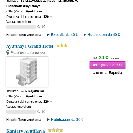
Indirizzo:
89 M.11Watkluay Road, T.Kamang, A.
Pranakornsriayuthaya
Città (Zona):
Ayutthaya
Distanza dal centro città:
120 m
Valutazione clienti:
0/ 10
Expedia da 40 €
Hotels.com da 40 €
Hotel offerto anche da
Ayutthaya Grand Hotel
Visualizza sulla mappa
30 €
Da
per notte
Dettagli dell'offerta
Expedia
Offerto da
Indirizzo:
55 5 Rojana Rd
Città (Zona):
Ayutthaya
Distanza dal centro città:
120 m
Valutazione clienti:
0/ 10
Hotels.com da 30 €
Hotel offerto anche da
Kantary Ayutthaya