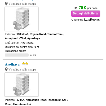
Visualizza sulla mappa
70 €
Da
per notte
Dettagli dell'offerta
LateRooms
Offerto da
Indirizzo:
168 Moo1, Rojana Road, Tambol Tanu,
Aumphur U-Thai, Ayutthaya
Città (Zona):
Ayutthaya
Distanza dal centro città:
0 m
Valutazione clienti:
0/ 10
Ayothaya
Visualizza sulla mappa
Indirizzo:
12 M.4, Nareasuan Road(Tessabaran Sai 2
Road) Horratanachai