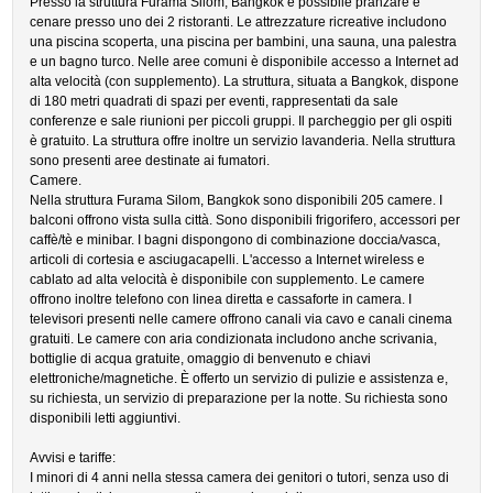
Presso la struttura Furama Silom, Bangkok è possibile pranzare e
cenare presso uno dei 2 ristoranti. Le attrezzature ricreative includono
una piscina scoperta, una piscina per bambini, una sauna, una palestra
e un bagno turco. Nelle aree comuni è disponibile accesso a Internet ad
alta velocità (con supplemento). La struttura, situata a Bangkok, dispone
di 180 metri quadrati di spazi per eventi, rappresentati da sale
conferenze e sale riunioni per piccoli gruppi. Il parcheggio per gli ospiti
è gratuito. La struttura offre inoltre un servizio lavanderia. Nella struttura
sono presenti aree destinate ai fumatori.
Camere.
Nella struttura Furama Silom, Bangkok sono disponibili 205 camere. I
balconi offrono vista sulla città. Sono disponibili frigorifero, accessori per
caffè/tè e minibar. I bagni dispongono di combinazione doccia/vasca,
articoli di cortesia e asciugacapelli. L'accesso a Internet wireless e
cablato ad alta velocità è disponibile con supplemento. Le camere
offrono inoltre telefono con linea diretta e cassaforte in camera. I
televisori presenti nelle camere offrono canali via cavo e canali cinema
gratuiti. Le camere con aria condizionata includono anche scrivania,
bottiglie di acqua gratuite, omaggio di benvenuto e chiavi
elettroniche/magnetiche. È offerto un servizio di pulizie e assistenza e,
su richiesta, un servizio di preparazione per la notte. Su richiesta sono
disponibili letti aggiuntivi.
Avvisi e tariffe:
I minori di 4 anni nella stessa camera dei genitori o tutori, senza uso di