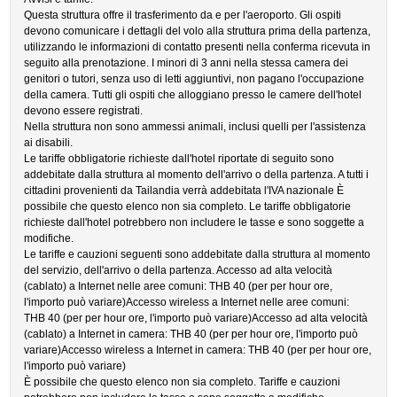
Questa struttura offre il trasferimento da e per l'aeroporto. Gli ospiti
devono comunicare i dettagli del volo alla struttura prima della partenza,
utilizzando le informazioni di contatto presenti nella conferma ricevuta in
seguito alla prenotazione. I minori di 3 anni nella stessa camera dei
genitori o tutori, senza uso di letti aggiuntivi, non pagano l'occupazione
della camera. Tutti gli ospiti che alloggiano presso le camere dell'hotel
devono essere registrati.
Nella struttura non sono ammessi animali, inclusi quelli per l'assistenza
ai disabili.
Le tariffe obbligatorie richieste dall'hotel riportate di seguito sono
addebitate dalla struttura al momento dell'arrivo o della partenza. A tutti i
cittadini provenienti da Tailandia verrà addebitata l'IVA nazionale È
possibile che questo elenco non sia completo. Le tariffe obbligatorie
richieste dall'hotel potrebbero non includere le tasse e sono soggette a
modifiche.
Le tariffe e cauzioni seguenti sono addebitate dalla struttura al momento
del servizio, dell'arrivo o della partenza. Accesso ad alta velocità
(cablato) a Internet nelle aree comuni: THB 40 (per per hour ore,
l'importo può variare)Accesso wireless a Internet nelle aree comuni:
THB 40 (per per hour ore, l'importo può variare)Accesso ad alta velocità
(cablato) a Internet in camera: THB 40 (per per hour ore, l'importo può
variare)Accesso wireless a Internet in camera: THB 40 (per per hour ore,
l'importo può variare)
È possibile che questo elenco non sia completo. Tariffe e cauzioni