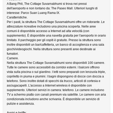
A Bang Phli, The Cottage Suvarnabhumi si trova nei pressi
dell'aeroporto e non lontano da: The Paseo Mall. Ulteriori luoghi di
interesse: Parco Suan Luang Rama IX.
Caratteristiche.
Per i pasti, la struttura The Cottage Suvarnabhumi offre un ristorante. Le
attrezzature ricreative includono una piscina scoperta. Nelle aree
comuni è disponibile accesso a Internet ad alta velocità (con
supplemento). È disponibile una navetta gratuita per l'aeroporto in orario
limitato. Il parcheggio per gli ospiti è gratuito. Presso la struttura sono
inoltre disponibili un bar/caffetteria, un banco di accoglienza e una sala
giochi/videogiochi. Nella struttura sono presenti aree destinate ai
fumatori.
Camere.
Nella struttura The Cottage Suvarnabhumi sono disponibili 100 camere.
Tutte le camere sono accessibili da corridoi esterni. I balconi offrono
vista sulla piscina o sul giardino. I letti sono preparati con lenzuola triple,
copriletto in piuma e piumini. I bagni dispongono di docce con doccia a
telefono. Sono inoltre dotati di specchi da trucco, articoli di cortesia e
asciugacapelli. L'accesso a Internet wireless è disponibile con
supplemento. Ulteriori servizi in camera: telefono. Le camere includono
TV a schermo piatto con canali premium via satellite. Le camere con aria
condizionata includono anche scrivania. È disponibile un servizio di
pulizie e assistenza.
Avvisi e tariffe: