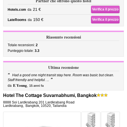
Partner che offrono questo hotel
21 €
Verifica il prezzo
Hotels.com
da
150 €
Verifica il prezzo
LateRooms
da
Riassunto recensioni
Totale recensioni:
2
Punteggio totale:
3.3
Ultima recensione
“
Had a good one night transit stay here. Room was basic but clean.
”
Staff friendly and helpful. ...
E Young
da
,
15 anni fa
Hotel The Cottage Suvarnabhumi, Bangkok
8888 Soi Lardkrabang 201 Lardkrabang Road
Lardkrabang
,
Bangkok
,
10520,
Tailandia