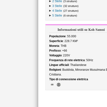
2 Stelle
(3 strutture)
3 Stelle
(32 strutture)
4 Stelle
(27 strutture)
5 Stelle
(6 strutture)
Informazioni utili su Koh Samui
Popolazione
: 55.000
Superficie
: 228.7 KM²
Moneta
: THB
Prefisso
: +66
Voltaggio
: 220V
Frequenza di rete elettrica
: 50Hz
Lingue ufficiali
: Thailandese
Religioni
: Buddista, Minoranze Musulmana 
Cristiana.
Tipo di connessione elettrica