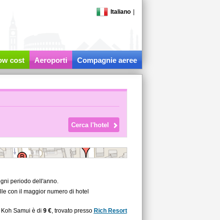
Italiano
|
low cost
Aeroporti
Compagnie aeree
gni periodo dell'anno.
lle con il maggior numero di hotel
a Koh Samui è di
9 €
, trovato presso
Rich Resort