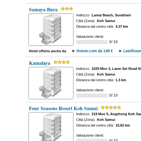
Samaya Bura
Indirizzo:
Lamai Beach, Surathani
Città (Zona):
Koh Samui
Distanza dal centro città:
4.37 km
Valutazione clienti:
0/ 10
Hotels.com da 146 €
LateRoom
Hotel offerto anche da
Kamalaya
Indirizzo:
1029 Moo 3, Laem Set Road 
Città (Zona):
Koh Samui
Distanza dal centro città:
1.3 km
Valutazione clienti:
0/ 10
Four Seasons Resort Koh Samui
Indirizzo:
219 Moo 5, Angthong Koh Sam
Città (Zona):
Koh Samui
Distanza dal centro città:
15.62 km
Valutazione clienti:
0/ 10