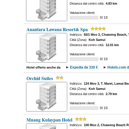
Distanza dal centro città:
4.83 km
Valutazione clienti:
0/ 10
Anantara Lawana Resort& Spa
Indirizzo:
92/1 Moo 2, Chaweng Beach,
Città (Zona):
Koh Samui
Distanza dal centro città:
12.01 km
Valutazione clienti:
0/ 10
Expedia da 330 €
Hotels.com d
Hotel offerto anche da
Orchid Suites
Indirizzo:
124 Moo 3, T. Maret, Lamai B
Città (Zona):
Koh Samui
Distanza dal centro città:
2.79 km
Valutazione clienti:
0/ 10
Muang Kulaypan Hotel
Indirizzo:
100 Moo 2, Chaweng Beach 