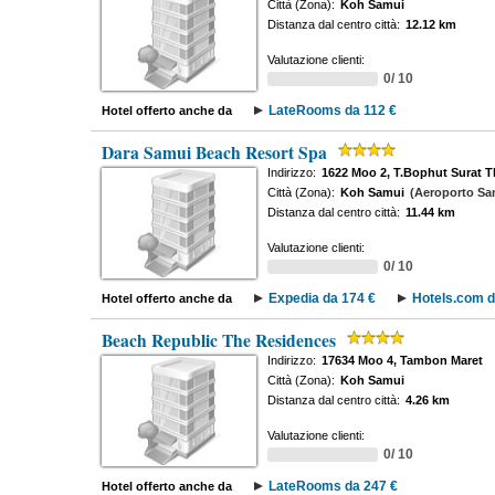
Città (Zona):
Koh Samui
Distanza dal centro città:
12.12 km
Valutazione clienti:
0/ 10
LateRooms da 112 €
Hotel offerto anche da
Dara Samui Beach Resort Spa
Indirizzo:
1622 Moo 2, T.Bophut Surat T
Città (Zona):
Koh Samui
(Aeroporto Sa
Distanza dal centro città:
11.44 km
Valutazione clienti:
0/ 10
Expedia da 174 €
Hotels.com d
Hotel offerto anche da
Beach Republic The Residences
Indirizzo:
17634 Moo 4, Tambon Maret
Città (Zona):
Koh Samui
Distanza dal centro città:
4.26 km
Valutazione clienti:
0/ 10
LateRooms da 247 €
Hotel offerto anche da