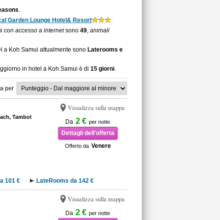
easons
.
cal Garden Lounge Hotel& Resort
.
ui con
accesso a internet
sono
49
,
animali
tel a Koh Samui attualmente sono
Laterooms e
soggiorno in hotel a Koh Samui è di
15 giorni
.
a per
Visualizza sulla mappa
ach, Tambol
2 €
Da
per notte
Dettagli dell'offerta
Venere
Offerto da
a 101 €
LateRooms da 142 €
Visualizza sulla mappa
2 €
Da
per notte