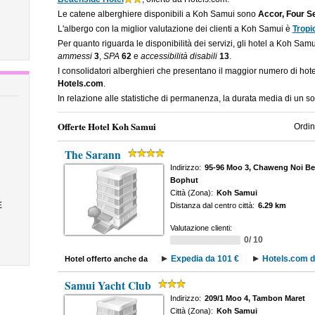
Le catene alberghiere disponibili a Koh Samui sono
Accor, Four S
L'albergo con la miglior valutazione dei clienti a Koh Samui è
Tropi
Per quanto riguarda le disponibilità dei servizi, gli hotel a Koh Sam
ammessi
3
,
SPA
62
e
accessibilità disabili
13
.
I consolidatori alberghieri che presentano il maggior numero di ho
Hotels.com
.
In relazione alle statistiche di permanenza, la durata media di un 
Offerte Hotel Koh Samui
Ordin
The Sarann
Indirizzo:
95-96 Moo 3, Chaweng Noi Be
Bophut
Città (Zona):
Koh Samui
E
Distanza dal centro città:
6.29 km
Valutazione clienti:
0/ 10
Expedia da 101 €
Hotels.com d
Hotel offerto anche da
Samui Yacht Club
Indirizzo:
209/1 Moo 4, Tambon Maret
Città (Zona):
Koh Samui