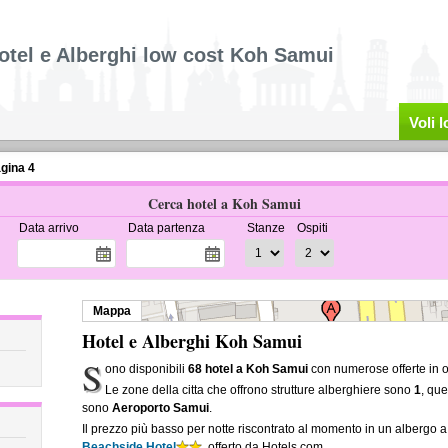
otel e Alberghi low cost Koh Samui
Voli 
gina 4
Cerca hotel a Koh Samui
Data arrivo
Data partenza
Stanze
Ospiti
Mappa
Hotel e Alberghi Koh Samui
S
ono disponibili
68 hotel a Koh Samui
con numerose offerte in o
Le zone della citta che offrono strutture alberghiere sono
1
, que
sono
Aeroporto Samui
.
Il prezzo più basso per notte riscontrato al momento in un albergo 
Beachside Hotel
, offerto da Hotels.com.