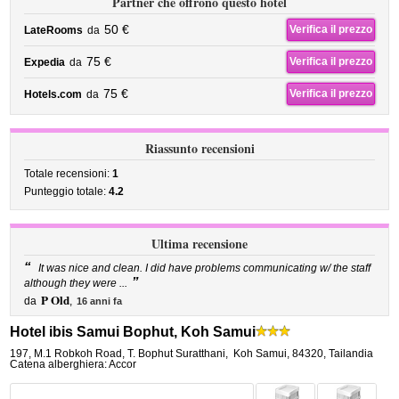
Partner che offrono questo hotel
50 €
Verifica il prezzo
LateRooms
da
75 €
Verifica il prezzo
Expedia
da
75 €
Verifica il prezzo
Hotels.com
da
Riassunto recensioni
Totale recensioni:
1
Punteggio totale:
4.2
Ultima recensione
“
It was nice and clean. I did have problems communicating w/ the staff
”
although they were ...
P Old
da
,
16 anni fa
Hotel ibis Samui Bophut, Koh Samui
197, M.1 Robkoh Road, T. Bophut Suratthani
,
Koh Samui
,
84320,
Tailandia
Catena alberghiera: Accor