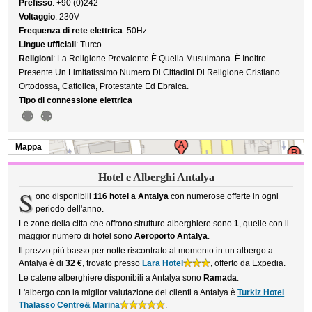
Prefisso
: +90 (0)242
Voltaggio
: 230V
Frequenza di rete elettrica
: 50Hz
Lingue ufficiali
: Turco
Religioni
: La Religione Prevalente È Quella Musulmana. È Inoltre
Presente Un Limitatissimo Numero Di Cittadini Di Religione Cristiano
Ortodossa, Cattolica, Protestante Ed Ebraica.
Tipo di connessione elettrica
Mappa
Hotel e Alberghi Antalya
S
ono disponibili
116 hotel a Antalya
con numerose offerte in ogni
periodo dell'anno.
Le zone della citta che offrono strutture alberghiere sono
1
, quelle con il
maggior numero di hotel sono
Aeroporto Antalya
.
Il prezzo più basso per notte riscontrato al momento in un albergo a
Antalya è di
32 €
, trovato presso
Lara Hotel
, offerto da Expedia.
Le catene alberghiere disponibili a Antalya sono
Ramada
.
L'albergo con la miglior valutazione dei clienti a Antalya è
Turkiz Hotel
Thalasso Centre& Marina
.