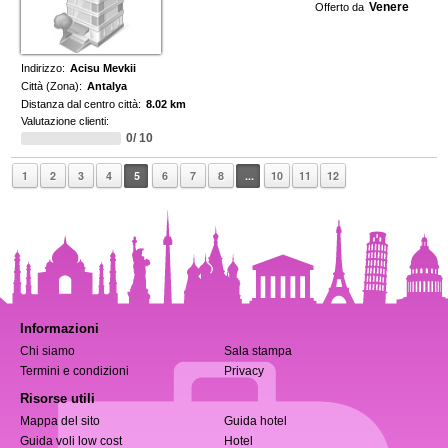
Venere
Offerto da
Indirizzo:
Acisu Mevkii
Città (Zona):
Antalya
Distanza dal centro città:
8.02 km
Valutazione clienti:
0/ 10
1
2
3
4
5
6
7
8
...
10
11
12
Informazioni
Chi siamo
Sala stampa
Termini e condizioni
Privacy
Risorse utili
Mappa del sito
Guida hotel
Guida voli low cost
Hotel