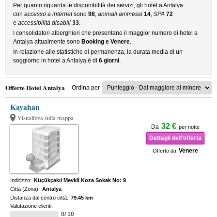
Per quanto riguarda le disponibilità dei servizi, gli hotel a Antalya
con
accesso a internet
sono
98
,
animali ammessi
14
,
SPA
72
e
accessibilità disabili
33
.
I consolidatori alberghieri che presentano il maggior numero di hotel a
Antalya attualmente sono
Booking e Venere
.
In relazione alle statistiche di permanenza, la durata media di un
soggiorno in hotel a Antalya è di
6 giorni
.
Offerte Hotel Antalya
Ordina per
Kayahan
Visualizza sulla mappa
32 €
Da
per notte
Dettagli dell'offerta
Venere
Offerto da
Indirizzo:
Küçükçakıl Mevkii Koza Sokak No: 9
Città (Zona):
Antalya
Distanza dal centro città:
79.45 km
Valutazione clienti:
0/ 10