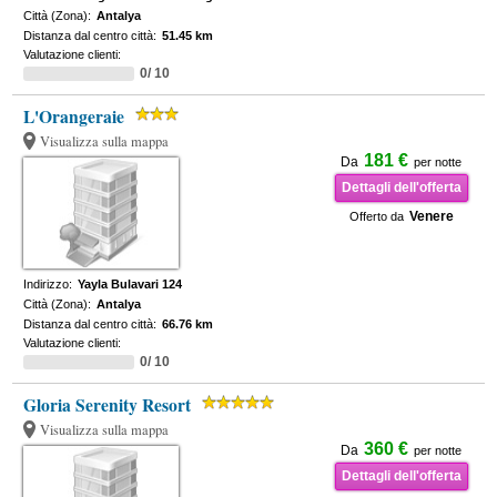
Città (Zona):
Antalya
Distanza dal centro città:
51.45 km
Valutazione clienti:
0/ 10
L'Orangeraie
Visualizza sulla mappa
181 €
Da
per notte
Dettagli dell'offerta
Venere
Offerto da
Indirizzo:
Yayla Bulavari 124
Città (Zona):
Antalya
Distanza dal centro città:
66.76 km
Valutazione clienti:
0/ 10
Gloria Serenity Resort
Visualizza sulla mappa
360 €
Da
per notte
Dettagli dell'offerta