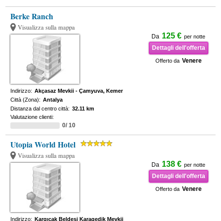
Berke Ranch
Visualizza sulla mappa
125 €
Da
per notte
Dettagli dell'offerta
Venere
Offerto da
Indirizzo:
Akçasaz Mevkii - Çamyuva, Kemer
Città (Zona):
Antalya
Distanza dal centro città:
32.11 km
Valutazione clienti:
0/ 10
Utopia World Hotel
Visualizza sulla mappa
138 €
Da
per notte
Dettagli dell'offerta
Venere
Offerto da
Indirizzo:
Kargıcak Beldesi Karagedik Mevkii