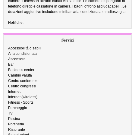
camere. I televisori offrono canali via satellite. Le camere dispongono di
telefono diretto e cassaforte in camera. I bagni offrono asciugacapelli. Le
dotazioni aggiuntive includono minibar, aria condizionata e radiosveglia.
Notifiche:
Servizi
Accessibilità disabili
Aria condizionata
Ascensore
Bar
Business center
Cambio valuta
Centro conferenze
Centro congressi
Internet
Internet (wireless)
Fitness - Sports
Parcheggio
TV
Piscina
Portineria
Ristorante