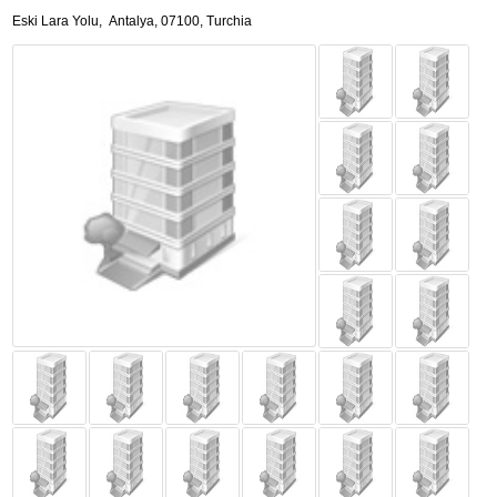
Eski Lara Yolu
,
Antalya
,
07100,
Turchia