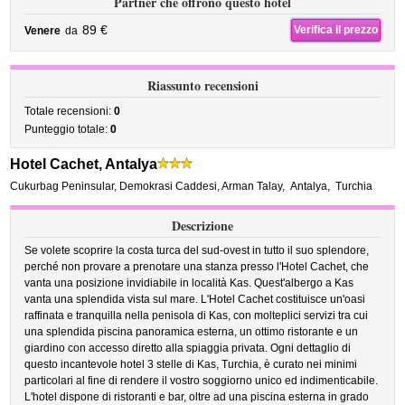
Partner che offrono questo hotel
89 €
Verifica il prezzo
Venere
da
Riassunto recensioni
Totale recensioni:
0
Punteggio totale:
0
Hotel Cachet, Antalya
Cukurbag Peninsular, Demokrasi Caddesi, Arman Talay
,
Antalya
,
Turchia
Descrizione
Se volete scoprire la costa turca del sud-ovest in tutto il suo splendore,
perché non provare a prenotare una stanza presso l'Hotel Cachet, che
vanta una posizione invidiabile in località Kas. Quest'albergo a Kas
vanta una splendida vista sul mare. L'Hotel Cachet costituisce un'oasi
raffinata e tranquilla nella penisola di Kas, con molteplici servizi tra cui
una splendida piscina panoramica esterna, un ottimo ristorante e un
giardino con accesso diretto alla spiaggia privata. Ogni dettaglio di
questo incantevole hotel 3 stelle di Kas, Turchia, è curato nei minimi
particolari al fine di rendere il vostro soggiorno unico ed indimenticabile.
L'hotel dispone di ristoranti e bar, oltre ad una piscina esterna in grado