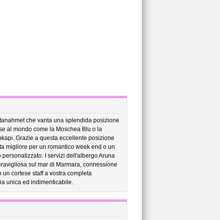
Sultanahmet che vanta una splendida posizione
ose al mondo come la Moschea Blu o la
opkapi. Grazie a questa eccellente posizione
elta migliore per un romantico week end o un
 personalizzato. I servizi dell'albergo Aruna
meravigliosa sul mar di Marmara, connessione
n un cortese staff a vostra completa
ia unica ed indimenticabile.