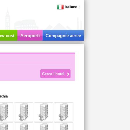
Italiano
|
low cost
Aeroporti
Compagnie aeree
rchia